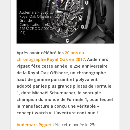
Audemars Piguet
Royal Oak Offshore
Grande
Complication (ref.
26582CE.OO.A002CA
.01)
Après avoir célébré les
20 ans du
chronographe Royal Oak en 2017
, Audemars
Piguet fête cette année le 25e anniversaire
de la Royal Oak Offshore, un chronographe
haut de gamme puissant et polyvalent
adopté par les plus grands pilotes de Formule
1, dont Michaël Schumacher, le septuple
champion du monde de Formule 1, pour lequel
la manufacture a conçu une véritable «
concept watch ». L’aventure continue !
Audemars Piguet
fête cette année le 25e