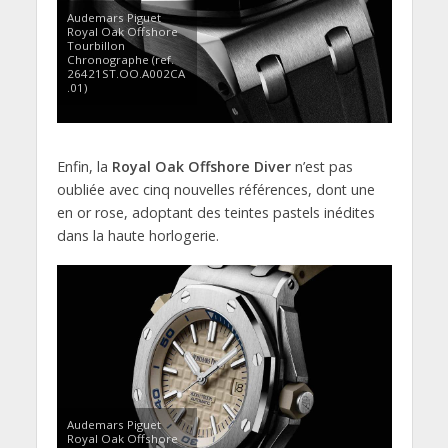
Audemars Piguet
Royal Oak Offshore
Tourbillon
Chronographe (ref.
26421ST.OO.A002CA
.01)
Enfin, la
Royal Oak Offshore Diver
n’est pas
oubliée avec cinq nouvelles références, dont une
en or rose, adoptant des teintes pastels inédites
dans la haute horlogerie.
Audemars Piguet
Royal Oak Offshore