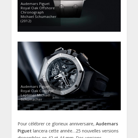
Audemars Piguet
Royal Oak Offshore
Chronograph
Michael Schumacher
(2012)
Audemars Piguet
Royal Oak Concept
Laptimer Michael
Schumacher
Pour célébrer ce glorieux anniversaire,
Audemars
Piguet
lancera cette année…25 nouvelles versions
disponibles en 42 et 44 mm. Des versions