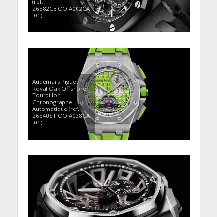
(ref.
26582CE.OO.A002CA
.01)
Audemars Piguet
Royal Oak Offshore
Tourbillon
Chronographe
Automatique (ref.
26540ST.OO.A038CA
.01)