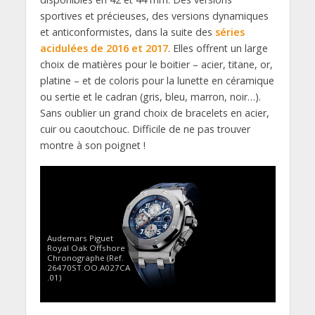
sportives et précieuses, des versions dynamiques
et anticonformistes, dans la suite des
séries
acidulées de 2016 et 2017
. Elles offrent un large
choix de matières pour le boitier – acier, titane, or,
platine – et de coloris pour la lunette en céramique
ou sertie et le cadran (gris, bleu, marron, noir…).
Sans oublier un grand choix de bracelets en acier,
cuir ou caoutchouc. Difficile de ne pas trouver
montre à son poignet !
Audemars Piguet
Royal Oak Offshore
Chronographe (Ref.
26470ST.OO.A027CA
.01)