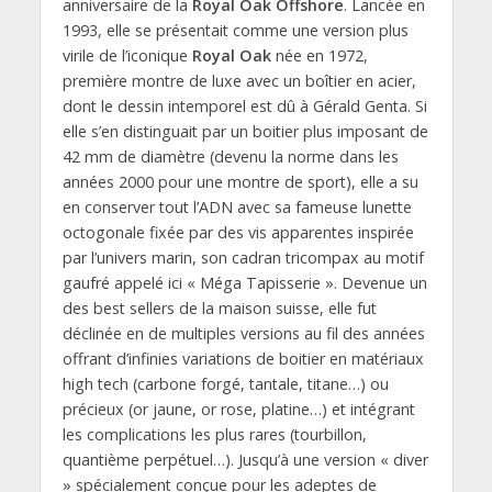
anniversaire de la
Royal Oak Offshore
. Lancée en
1993, elle se présentait comme une version plus
virile de l’iconique
Royal Oak
née en 1972,
première montre de luxe avec un boîtier en acier,
dont le dessin intemporel est dû à Gérald Genta. Si
elle s’en distinguait par un boitier plus imposant de
42 mm de diamètre (devenu la norme dans les
années 2000 pour une montre de sport), elle a su
en conserver tout l’ADN avec sa fameuse lunette
octogonale fixée par des vis apparentes inspirée
par l’univers marin, son cadran tricompax au motif
gaufré appelé ici « Méga Tapisserie ». Devenue un
des best sellers de la maison suisse, elle fut
déclinée en de multiples versions au fil des années
offrant d’infinies variations de boitier en matériaux
high tech (carbone forgé, tantale, titane…) ou
précieux (or jaune, or rose, platine…) et intégrant
les complications les plus rares (tourbillon,
quantième perpétuel…). Jusqu’à une version « diver
» spécialement conçue pour les adeptes de