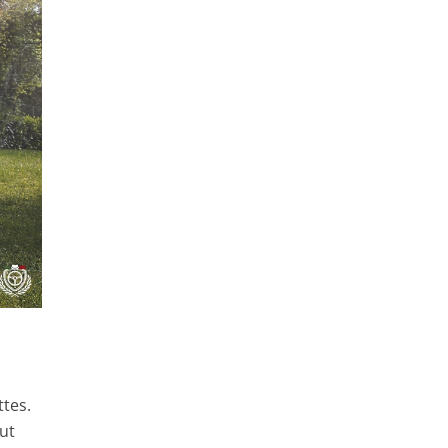
ttes.
nut