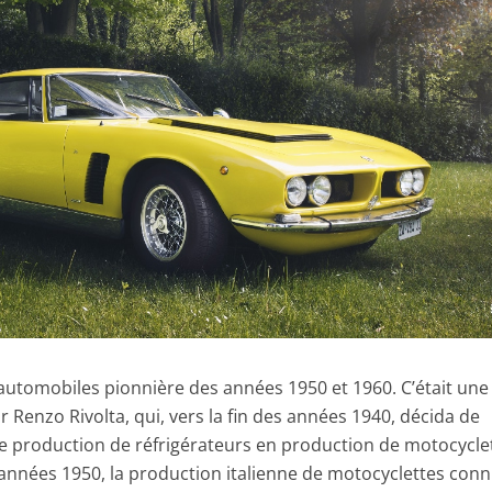
utomobiles pionnière des années 1950 et 1960. C’était une
ar Renzo Rivolta, qui, vers la fin des années 1940, décida de
e production de réfrigérateurs en production de motocycle
s années 1950, la production italienne de motocyclettes con