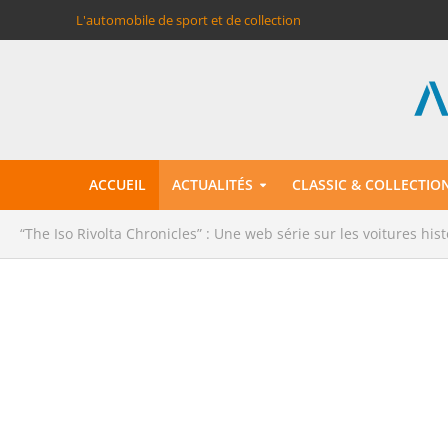
L'automobile de sport et de collection
ACCUEIL
ACTUALITÉS
CLASSIC & COLLECTIO
“The Iso Rivolta Chronicles” : Une web série sur les voitures his