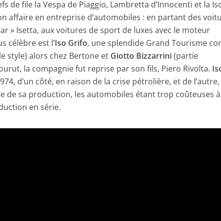
s de file la Vespa de Piaggio, Lambretta d’Innocenti et la Is
on affaire en entreprise d’automobiles : en partant des voit
ar » Isetta, aux voitures de sport de luxes avec le moteur
s célèbre est l’
Iso Grifo
, une splendide Grand Tourisme co
le style) alors chez Bertone et
Giotto Bizzarrini
(partie
rut, la compagnie fut reprise par son fils, Piero Rivolta.
Is
74, d’un côté, en raison de la crise pétrolière, et de l’autre,
le de sa production, les automobiles étant trop coûteuses à
duction en série.