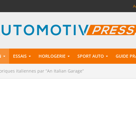
A
N
ESSAIS
HORLOGERIE
SPORT AUTO
GUIDE PR
toriques italiennes par “An Italian Garage”