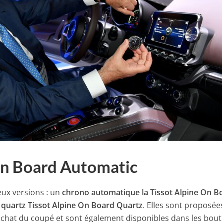
On Board Automatic
eux versions : un
chrono automatique la Tissot Alpine On B
 à quartz Tissot Alpine On Board Quartz
. Elles sont proposée
achat du coupé et sont également disponibles dans les bou