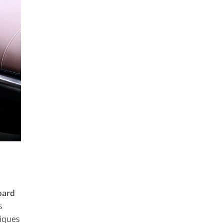
oard
s
tiques