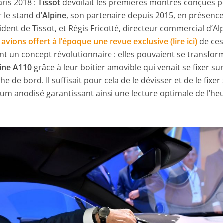
ris 2018 :
Tissot
dévoilait les premières montres conçues p
r le stand d’
Alpine
, son partenaire depuis 2015, en présenc
dent de Tissot, et Régis Fricotté, directeur commercial d’Al
vions offert à l’époque une revue exclusive (lire ici)
de ce
nt un concept révolutionnaire : elles pouvaient se transfor
ine A110
grâce à leur boitier amovible qui venait se fixer su
e de bord. Il suffisait pour cela de le dévisser et de le fixer
um anodisé garantissant ainsi une lecture optimale de l’he