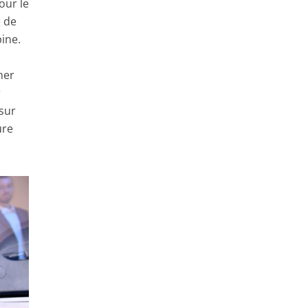
our le
e de
pine.
s
mer
r
 sur
ure