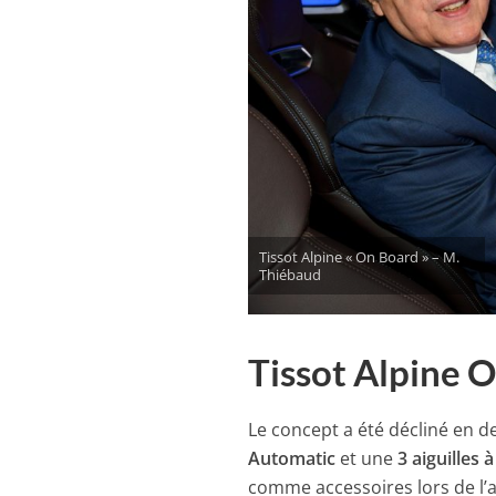
Tissot Alpine « On Board » – M.
Thiébaud
Tissot Alpine 
Le concept a été décliné en d
Automatic
et une
3 aiguilles
comme accessoires lors de l’