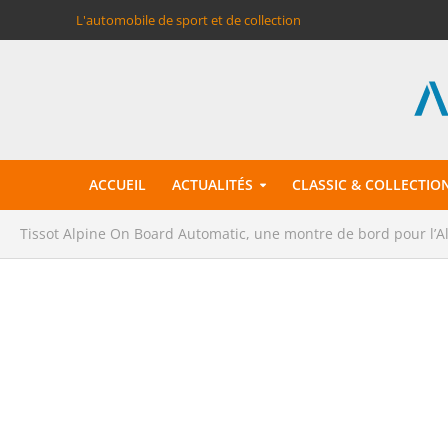
L'automobile de sport et de collection
ACCUEIL
ACTUALITÉS
CLASSIC & COLLECTIO
Tissot Alpine On Board Automatic, une montre de bord pour l’A