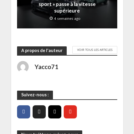
e
)
sport » passe à la vitesse
f
e
supérieure
n
ê
4 semaines ago
t
r
e
)
VOIR TOUS LES ARTICLES
A propos de l'auteur
Yacco71
Suivez-nous :