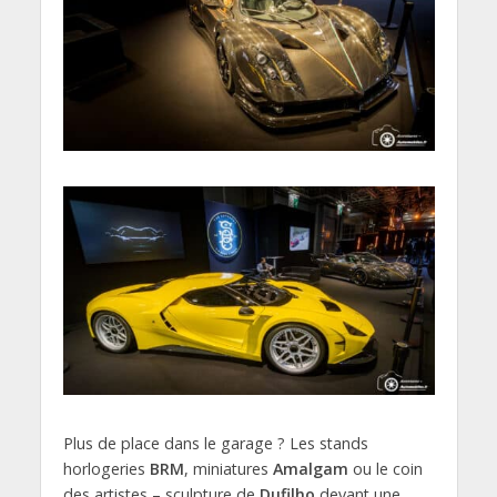
Plus de place dans le garage ? Les stands
horlogeries
BRM
, miniatures
Amalgam
ou le coin
des artistes – sculpture de
Dufilho
devant une