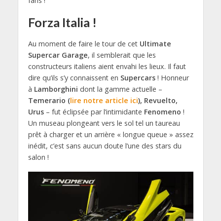
fans !
Forza Italia !
Au moment de faire le tour de cet
Ultimate
Supercar Garage
, il semblerait que les
constructeurs italiens aient envahi les lieux. Il faut
dire qu’ils s’y connaissent en
Supercars
! Honneur
à
Lamborghini
dont la gamme actuelle –
Temerario (
lire notre article ici
), Revuelto,
Urus
– fut éclipsée par l’intimidante
Fenomeno
!
Un museau plongeant vers le sol tel un taureau
prêt à charger et un arrière « longue queue » assez
inédit, c’est sans aucun doute l’une des stars du
salon !