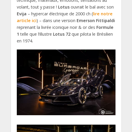
technique, matériaux, émotions, sensations au
volant, tout y passe !
Lotus
ouvrait le bal avec son
Evija
– hypercar électrique de 2000 ch (
lire notre
article ici
) – dans une version
Emerson Fittipaldi
reprenant la livrée iconique noir & or des
Formule
1
telle que l’illustre
Lotus 72
que pilota le Brésilien
en 1974.