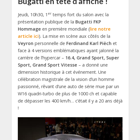
Bugatti en tête d’affiche !
er
Jeudi, 10h30, 1
temps fort du salon avec la
présentation publique de la
Bugatti FKP
Hommage
en première mondiale (
lire notre
article ici
). La mise en scène aux côtés de la
Veyron
personnelle de
Ferdinand Karl Piëch
et
face à 4 versions emblématiques ayant jalonné la
carrière de l’hypercar –
16.4, Grand Sport, Super
Sport, Grand Sport Vitesse
– a donné une
dimension historique à cet événement. Une
célébration magistrale de la vision d’un homme
passionné, rêvant d’une auto de série mue par un
W16 quadri-turbo de plus de 1000 ch et capable
de dépasser les 400 km/h… c’était il y a 20 ans déjà
!