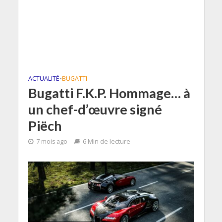
ACTUALITÉ
•
BUGATTI
Bugatti F.K.P. Hommage… à
un chef-d’œuvre signé
Piëch
7 mois ago
6 Min de lecture