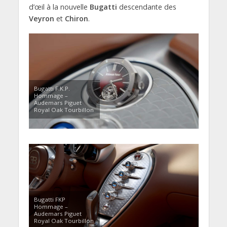
d’œil à la nouvelle
Bugatti
descendante des
Veyron
et
Chiron
.
Bugatti F.K.P.
Hommage –
Audemars Piguet
Royal Oak Tourbillon
Bugatti FKP
Hommage –
Audemars Piguet
Royal Oak Tourbillon