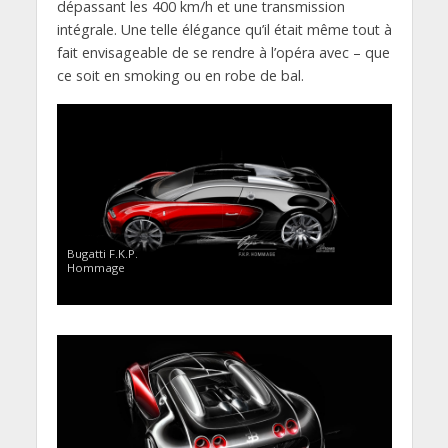
dépassant les 400 km/h et une transmission
intégrale. Une telle élégance qu’il était même tout à
fait envisageable de se rendre à l’opéra avec – que
ce soit en smoking ou en robe de bal.
Bugatti F.K.P.
Hommage