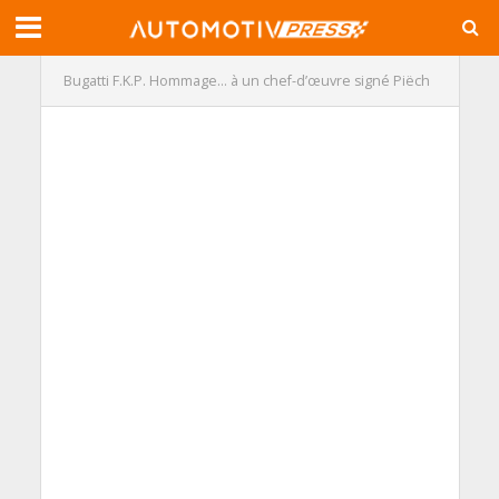
Bugatti F.K.P. Hommage… à un chef-d’œuvre signé Piëch