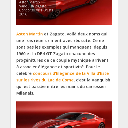
Aston Martib
Vanquish Zagato
Concorso Villa D'Este
2016
Aston Martin
et Zagato, voilà deux noms qui
une fois réunis riment avec réussite. Ce ne
sont pas les exemples qui manquent, depuis
1960 et la DB4 GT Zagato chacune des
progénitures de ce couple mythique arrivent
à associer élégance et sportivité. Pour le
célèbre
concours d’Elégance de la Villa d’Este
sur les rives du Lac de Come
, c’est la Vanquish
qui est passée entre les mains du carrossier
Milanais.