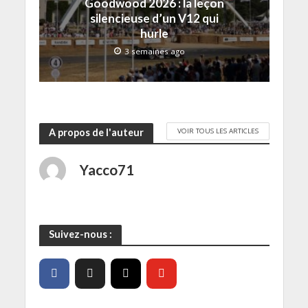
Goodwood 2026 : la leçon
n
ê
silencieuse d’un V12 qui
t
r
hurle
e
)
3 semaines ago
VOIR TOUS LES ARTICLES
A propos de l'auteur
Yacco71
Suivez-nous :