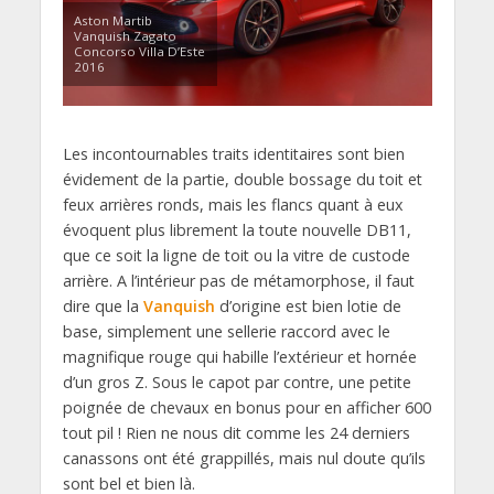
Aston Martib
Vanquish Zagato
Concorso Villa D’Este
2016
Les incontournables traits identitaires sont bien
évidement de la partie, double bossage du toit et
feux arrières ronds, mais les flancs quant à eux
évoquent plus librement la toute nouvelle DB11,
que ce soit la ligne de toit ou la vitre de custode
arrière. A l’intérieur pas de métamorphose, il faut
dire que la
Vanquish
d’origine est bien lotie de
base, simplement une sellerie raccord avec le
magnifique rouge qui habille l’extérieur et hornée
d’un gros Z. Sous le capot par contre, une petite
poignée de chevaux en bonus pour en afficher 600
tout pil ! Rien ne nous dit comme les 24 derniers
canassons ont été grappillés, mais nul doute qu’ils
sont bel et bien là.