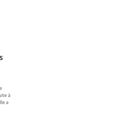
s
e
ite à
le a