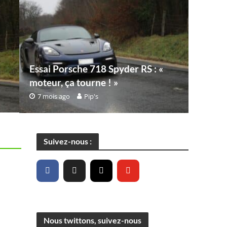
Essai Porsche 718 Spyder RS : «
moteur, ça tourne ! »
7 mois ago
Pip's
Suivez-nous :
Nous twittons, suivez-nous