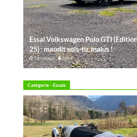
Essai Volkswagen Polo GTI (Editio
25) : maudit sois-tu, malus !
2 mois ago
GllmP
Catégorie - Essais