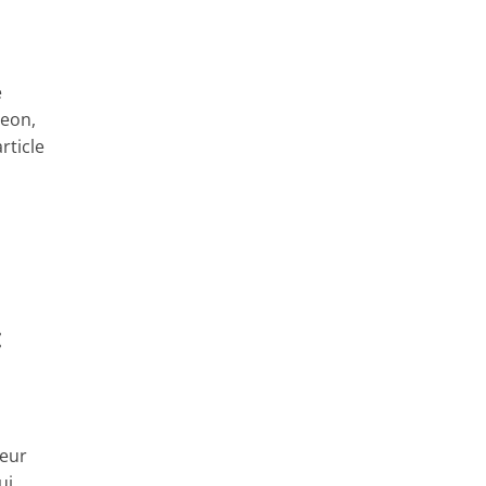
e
Leon,
rticle
:
teur
ui