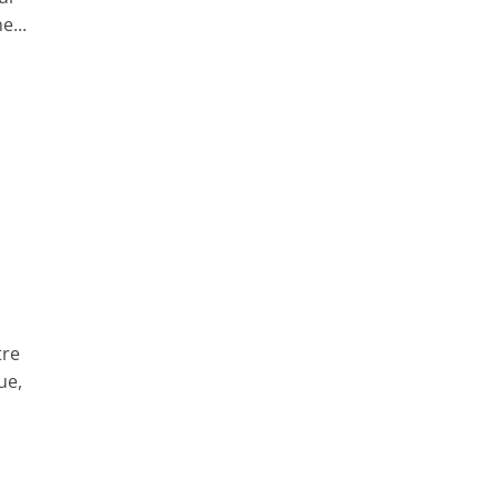
e...
tre
ue,