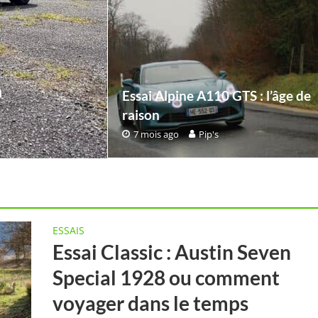
n
Essai Alpine A110 GTS : l’âge de
raison
7 mois ago
Pip's
ESSAIS
Essai Classic : Austin Seven
Special 1928 ou comment
voyager dans le temps