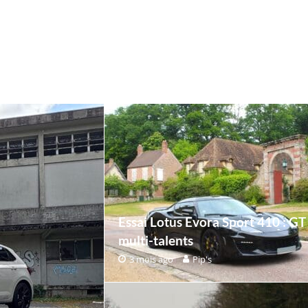
Essai Lotus Evora Sport 410 : GT
multi-talents
3 mois ago
Pip's