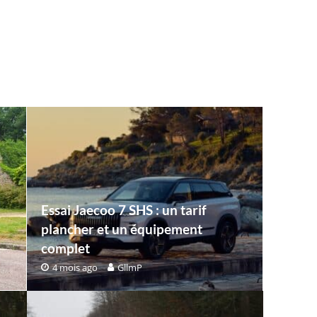
Essai Jaecoo 7 SHS : un tarif
plancher et un équipement
complet
4 mois ago
GllmP