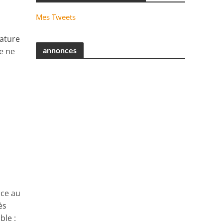
Mes Tweets
nature
annonces
Je ne
ace au
ès
ble :