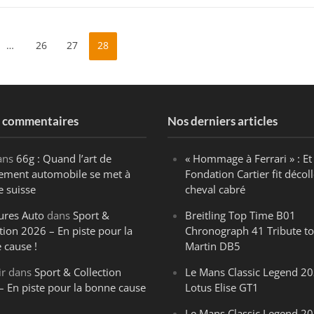
…
26
27
28
s commentaires
Nos derniers articles
ans
66g : Quand l’art de
« Hommage à Ferrari » : Et 
ègement automobile se met à
Fondation Cartier fit décoll
e suisse
cheval cabré
ures Auto
dans
Sport &
Breitling Top Time B01
tion 2026 – En piste pour la
Chronograph 41 Tribute to
 cause !
Martin DB5
ir
dans
Sport & Collection
Le Mans Classic Legend 20
– En piste pour la bonne cause
Lotus Elise GT1
Le Mans Classic Legend 20