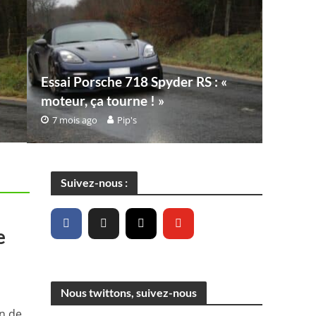
Essai Porsche 718 Spyder RS : «
moteur, ça tourne ! »
7 mois ago
Pip's
Suivez-nous :
e
Nous twittons, suivez-nous
on de