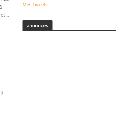
Mes Tweets
6
et...
annonces
la