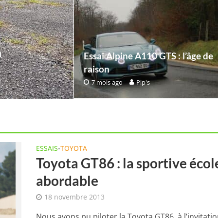
n
Essai Alpine A110 GTS : l’âge de
raison
7 mois ago
Pip's
ESSAIS
TOYOTA
•
Toyota GT86 : la sportive écol
abordable
18 novembre 2013
Nous avons pu piloter la Toyota GT86, à l’invitati