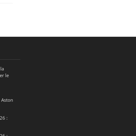
la
er le
 Aston
26 :
26 :