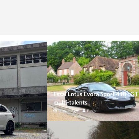
Essai Lotus Evora Sport 410 : GT
multi-talents
3 mois ago
Pip's