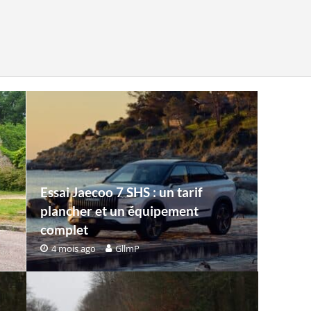
Essai Jaecoo 7 SHS : un tarif
plancher et un équipement
complet
4 mois ago
GllmP