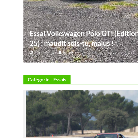
Essai Volkswagen Polo GTI (Editio
25) : maudit sois-tu, malus !
2 mois ago
GllmP
Catégorie - Essais