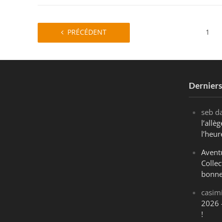
PRÉCÉDENT
1
Dernier
seb
d
l’all
l’heur
Avent
Collec
bonne
casim
2026 
!