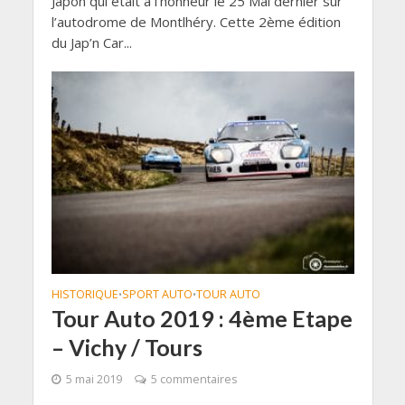
Japon qui était à l’honneur le 25 Mai dernier sur
l’autodrome de Montlhéry. Cette 2ème édition
du Jap’n Car...
HISTORIQUE
SPORT AUTO
TOUR AUTO
•
•
Tour Auto 2019 : 4ème Etape
– Vichy / Tours
5 mai 2019
5 commentaires