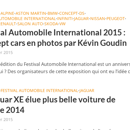
ALPINE
ASTON MARTIN
BMW
CONCEPT
DS
•
•
•
•
•
•
AUTOMOBILE INTERNATIONAL
INFINITI
JAGUAR
NISSAN
PEUGEOT
•
•
•
•
•
RENAULT
SALON AUTO
SKODA
VW
•
•
•
val Automobile International 2015 :
pt cars en photos par Kévin Goudin
er 2015
édition du Festival Automobile International est un annivers
i ? Des organisateurs de cette exposition qui ont eu l’idée d
FESTIVAL AUTOMOBILE INTERNATIONAL
JAGUAR
•
•
uar XE élue plus belle voiture de
ée 2014
er 2015