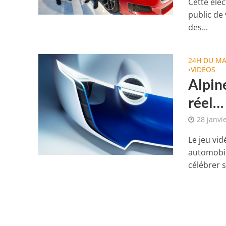
Cette éle
public de 
des...
24H DU M
VIDÉOS
•
Alpine
réel…
28 janvi
Le jeu vi
automobile
célébrer s