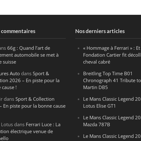
s commentaires
Nos derniers articles
ans
66g : Quand l’art de
« Hommage à Ferrari » : Et 
ègement automobile se met à
Fondation Cartier fit décoll
e suisse
cheval cabré
ures Auto
dans
Sport &
Breitling Top Time B01
tion 2026 – En piste pour la
Chronograph 41 Tribute to
 cause !
Martin DB5
ir
dans
Sport & Collection
Le Mans Classic Legend 20
– En piste pour la bonne cause
Lotus Elise GT1
Le Mans Classic Legend 20
 Lotus
dans
Ferrari Luce : La
Mazda 787B
ution électrique venue de
Le Mans Classic Legend 20
ello