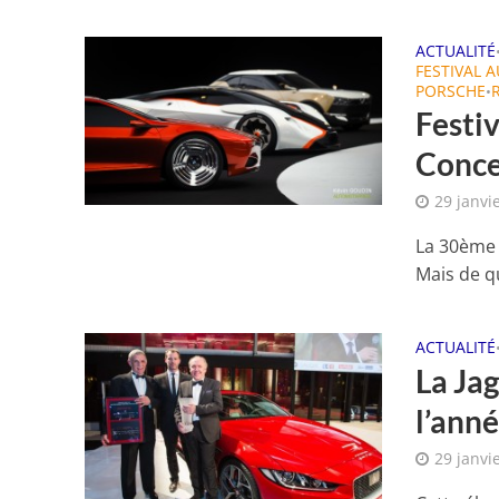
ACTUALITÉ
FESTIVAL 
PORSCHE
•
Festi
Conce
29 janvi
La 30ème 
Mais de qu
ACTUALITÉ
La Jag
l’ann
29 janvi