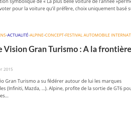
ction symbolique de « La plus belle voiture de l’année »perm
voter pour la voiture qu’il préfère, choix uniquement basé 
ANS
ACTUALITÉ
ALPINE
CONCEPT
FESTIVAL AUTOMOBILE INTERNA
•
•
•
•
 Vision Gran Turismo : A la frontièr
er 2015
déo Gran Turismo a su fédérer autour de lui les marques
s (Infiniti, Mazda, …). Alpine, profite de la sortie de GT6 po
es...