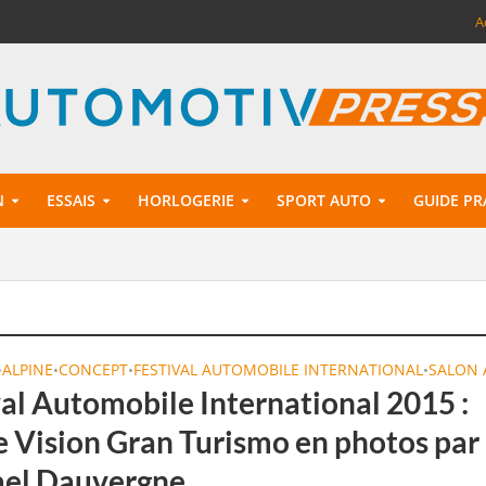
A
N
ESSAIS
HORLOGERIE
SPORT AUTO
GUIDE PR
ALPINE
CONCEPT
FESTIVAL AUTOMOBILE INTERNATIONAL
SALON 
•
•
•
•
val Automobile International 2015 :
e Vision Gran Turismo en photos par
el Dauvergne