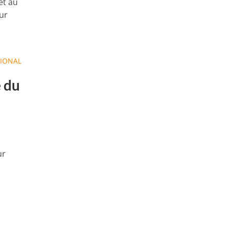
et au
sur
TIONAL
e du
ur