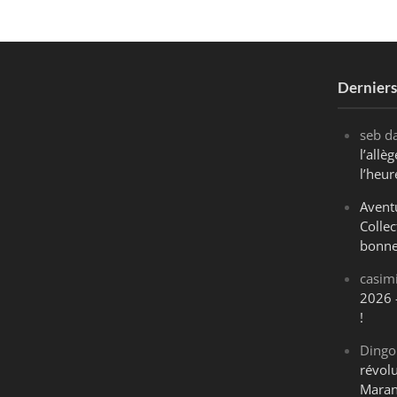
Dernier
seb
d
l’all
l’heur
Avent
Collec
bonne
casim
2026 
!
Dingo
révol
Maran