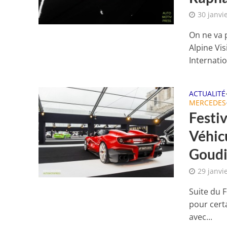
30 janvi
On ne va 
Alpine Vi
Internatio
ACTUALITÉ
MERCEDES
Festi
Véhic
Goud
29 janvi
Suite du F
pour cert
avec...