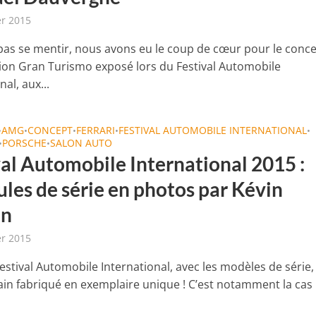
er 2015
pas se mentir, nous avons eu le coup de cœur pour le conc
sion Gran Turismo exposé lors du Festival Automobile
nal, aux...
AMG
CONCEPT
FERRARI
FESTIVAL AUTOMOBILE INTERNATIONAL
•
•
•
•
•
PORSCHE
SALON AUTO
•
•
val Automobile International 2015 :
ules de série en photos par Kévin
in
er 2015
estival Automobile International, avec les modèles de série,
ain fabriqué en exemplaire unique ! C’est notamment la cas