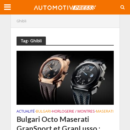
Ghibli
Tag- Ghibli
ACTUALITÉ
BULGARI
HORLOGERIE / MONTRES
MASERATI
•
•
•
Bulgari Octo Maserati
GranSport et GranLusso :