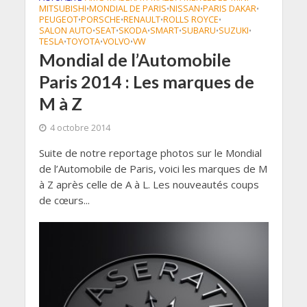
MITSUBISHI
MONDIAL DE PARIS
NISSAN
PARIS DAKAR
•
•
•
•
PEUGEOT
PORSCHE
RENAULT
ROLLS ROYCE
•
•
•
•
SALON AUTO
SEAT
SKODA
SMART
SUBARU
SUZUKI
•
•
•
•
•
•
TESLA
TOYOTA
VOLVO
VW
•
•
•
Mondial de l’Automobile
Paris 2014 : Les marques de
M à Z
4 octobre 2014
Suite de notre reportage photos sur le Mondial
de l’Automobile de Paris, voici les marques de M
à Z après celle de A à L. Les nouveautés coups
de cœurs...