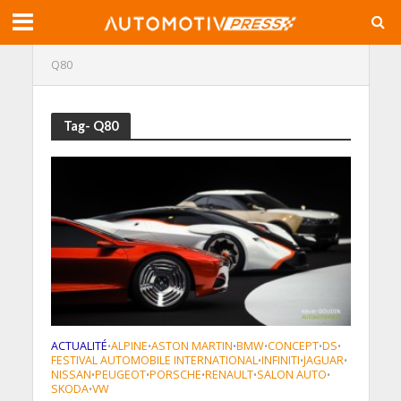
Q80
Tag- Q80
ACTUALITÉ
ALPINE
ASTON MARTIN
BMW
CONCEPT
DS
•
•
•
•
•
•
FESTIVAL AUTOMOBILE INTERNATIONAL
INFINITI
JAGUAR
•
•
•
NISSAN
PEUGEOT
PORSCHE
RENAULT
SALON AUTO
•
•
•
•
•
SKODA
VW
•