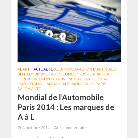
ABARTH
ACTUALITÉ
ALFA ROMEO
ASTON MARTIN
AUDI
•
•
•
•
•
BENTLEY
BMW
CITROEN
CONCEPT
DS
FERRARI
FIAT
•
•
•
•
•
•
•
FORD
HONDA
HYUNDAI
INFINITI
JAGUAR
JEEP
KIA
•
•
•
•
•
•
•
LAMBORGHINI
LANCIA
LEXUS
MONDIAL DE PARIS
•
•
•
•
SALON AUTO
Mondial de l’Automobile
Paris 2014 : Les marques de
A à L
4 octobre 2014
1 commentaire