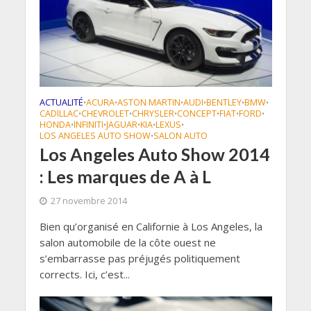
ACTUALITÉ
ACURA
ASTON MARTIN
AUDI
BENTLEY
BMW
•
•
•
•
•
•
CADILLAC
CHEVROLET
CHRYSLER
CONCEPT
FIAT
FORD
•
•
•
•
•
•
HONDA
INFINITI
JAGUAR
KIA
LEXUS
•
•
•
•
•
LOS ANGELES AUTO SHOW
SALON AUTO
•
Los Angeles Auto Show 2014
: Les marques de A à L
27 novembre 2014
Bien qu’organisé en Californie à Los Angeles, la
salon automobile de la côte ouest ne
s’embarrasse pas préjugés politiquement
corrects. Ici, c’est...