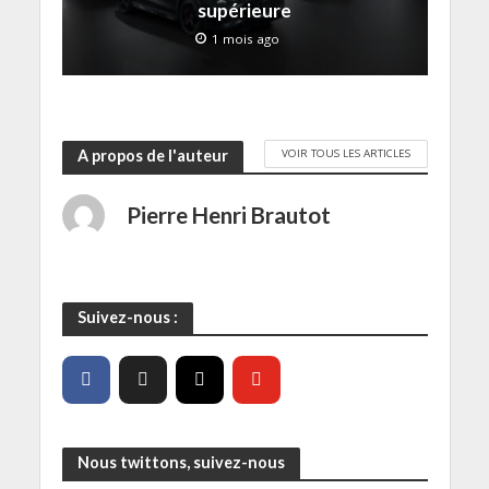
e
supérieure
)
1 mois ago
VOIR TOUS LES ARTICLES
A propos de l'auteur
Pierre Henri Brautot
Suivez-nous :
Nous twittons, suivez-nous