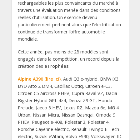
rechargeables les plus convaincants du marché à
travers une évaluation menée dans des conditions
réelles d’utilisation. Un exercice devenu
particulièrement pertinent alors que l’électrification
continue de transformer l’offre automobile
mondiale.
Cette année, pas moins de 28 modèles sont
engagés dans la compétition, un record depuis la
création des
eTrophées
:
Alpine A390 (lire ici)
, Audi Q3 e-hybrid, BMW iX3,
BYD Atto 2 DM-i, Cadillac Optiq, Citroën ë-C3,
Citroën C5 Aircross PHEV, Cupra Raval VZ, Dacia
Bigster Hybrid GPL 4×4, Denza Z9 GT, Honda
Prelude, Jaeco 5 HEV, Lexus RZ, Mazda 6e, MG 4
Urban, Nissan Micra, Nissan Qashqai, Omoda 9
PHEV, Peugeot e-408, Polestar 3, Polestar 4,
Porsche Cayenne electric, Renault Twingo E-Tech
electric, Suzuki eVitara, Volvo ES90, Volkswagen ID.