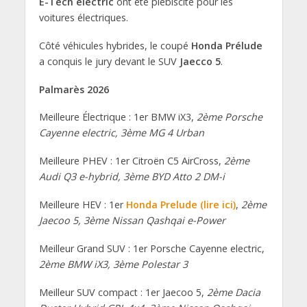
E-Tech electric
ont été plébiscité pour les
voitures électriques.
Côté véhicules hybrides, le coupé
Honda Prélude
a conquis le jury devant le SUV
Jaecco 5
.
Palmarès 2026
Meilleure Électrique : 1er BMW iX3,
2ème Porsche
Cayenne electric, 3ème MG 4 Urban
Meilleure PHEV : 1er Citroën C5 AirCross,
2ème
Audi Q3 e-hybrid, 3ème BYD Atto 2 DM-i
Meilleure HEV : 1er
Honda Prelude (lire ici)
,
2ème
Jaecoo 5, 3ème Nissan Qashqai e-Power
Meilleur Grand SUV : 1er Porsche Cayenne electric,
2ème BMW iX3, 3ème Polestar 3
Meilleur SUV compact : 1er Jaecoo 5,
2ème Dacia