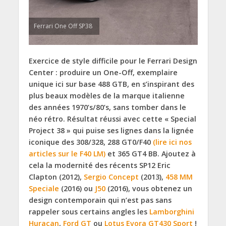
Ferrari One Off SP38
Exercice de style difficile pour le Ferrari Design
Center : produire un One-Off, exemplaire
unique ici sur base 488 GTB, en s’inspirant des
plus beaux modèles de la marque italienne
des années 1970’s/80’s, sans tomber dans le
néo rétro. Résultat réussi avec cette « Special
Project 38 » qui puise ses lignes dans la lignée
iconique des 308/328, 288 GT0/F40
(lire ici nos
articles sur le F40 LM)
et 365 GT4 BB. Ajoutez à
cela la modernité des récents SP12 Eric
Clapton (2012),
Sergio Concept
(2013),
458 MM
Speciale
(2016) ou
J50
(2016), vous obtenez un
design contemporain qui n’est pas sans
rappeler sous certains angles les
Lamborghini
Huracan
,
Ford GT
ou
Lotus Evora GT430 Sport
!