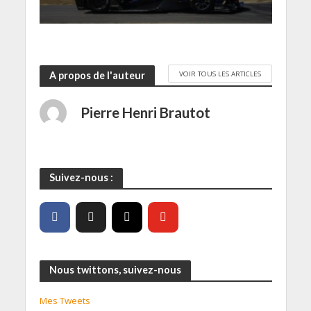
t
r
e
)
VOIR TOUS LES ARTICLES
A propos de l'auteur
Pierre Henri Brautot
Suivez-nous :
Nous twittons, suivez-nous
Mes Tweets