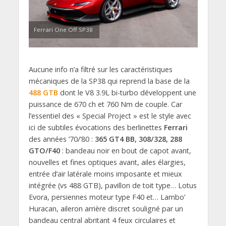
Ferrari One Off SP38
Aucune info n’a filtré sur les caractéristiques
mécaniques de la SP38 qui reprend la base de la
488 GTB
dont le V8 3.9L bi-turbo développent une
puissance de 670 ch et 760 Nm de couple. Car
l’essentiel des « Special Project » est le style avec
ici de subtiles évocations des berlinettes
Ferrari
des années ’70/’80 :
365 GT4 BB, 308/328, 288
GTO/F40
: bandeau noir en bout de capot avant,
nouvelles et fines optiques avant, ailes élargies,
entrée d’air latérale moins imposante et mieux
intégrée (vs 488 GTB), pavillon de toit type… Lotus
Evora, persiennes moteur type F40 et… Lambo’
Huracan, aileron arrière discret souligné par un
bandeau central abritant 4 feux circulaires et