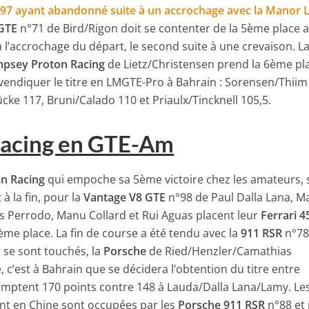
°97 ayant abandonné suite à un accrochage avec la Manor
 GTE
n°71 de Bird/Rigon doit se contenter de la 5ème place 
à l’accrochage du départ, le second suite à une crevaison. L
psey Proton Racing
de Lietz/Christensen prend la 6ème pl
evendiquer le titre en LMGTE-Pro à Bahrain : Sorensen/Thiim
cke 117, Bruni/Calado 110 et Priaulx/Tincknell 105,5.
Racing en GTE-Am
in Racing
qui empoche sa 5ème victoire chez les amateurs, 
à la fin, pour la
Vantage V8 GTE
n°98 de Paul Dalla Lana, M
s Perrodo, Manu Collard et Rui Aguas placent leur
Ferrari 4
ème place. La fin de course a été tendu avec la
911 RSR
n°78
 se sont touchés, la
Porsche
de Ried/Henzler/Camathias
 c’est à Bahrain que se décidera l’obtention du titre entre
mptent 170 points contre 148 à Lauda/Dalla Lana/Lamy. Les
nt en Chine sont occupées par les
Porsche 911 RSR
n°88 et