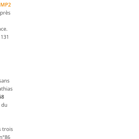
 LMP2
après
a
ace.
 131
sans
athias
58
 du
 trois
 n°86