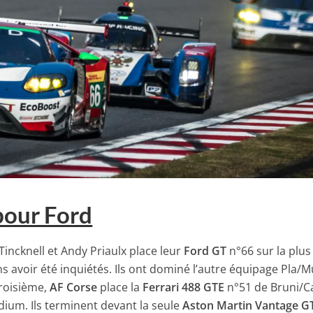
pour Ford
 Tincknell et Andy Priaulx place leur
Ford GT
n°66 sur la plus
 avoir été inquiétés. Ils ont dominé l’autre équipage Pla/
Troisième,
AF Corse
place la
Ferrari 488 GTE
n°51 de Bruni/C
ium. Ils terminent devant la seule
Aston Martin Vantage G