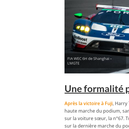
FIA WEC 6H de Shanghai –
LMGTE
Une formalité 
Après la victoire à Fuji
, Harry
haute marche du podium, sans
sur la voiture sœur, la n°67. 
sur la dernière marche du pod