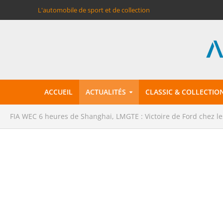
L'automobile de sport et de collection
ACCUEIL
ACTUALITÉS
CLASSIC & COLLECTIO
FIA WEC 6 heures de Shanghai, LMGTE : Victoire de Ford chez le