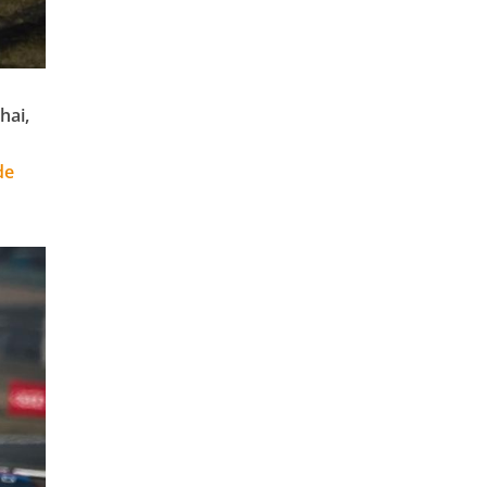
hai,
de