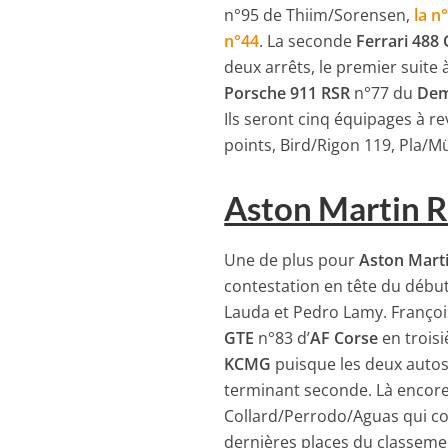
n°95 de Thiim/Sorensen,
la n
n°44
. La seconde
Ferrari 488
deux arrêts, le premier suite 
Porsche 911 RSR
n°77 du
Dem
Ils seront cinq équipages à r
points, Bird/Rigon 119, Pla/Mü
Aston Martin 
Une de plus pour
Aston Mart
contestation en tête du début 
Lauda et Pedro Lamy. Françoi
GTE
n°83 d’
AF Corse
en troisi
KCMG
puisque les deux autos
terminant seconde. Là encore,
Collard/Perrodo/Aguas qui co
dernières places du classeme