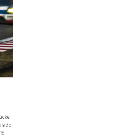
Mücke
alado
TE