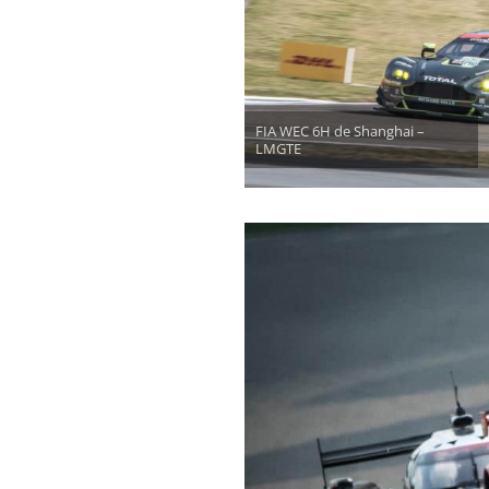
FIA WEC 6H de Shanghai –
LMGTE