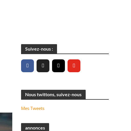
Suivez-nous :
Nous twittons, suivez-nous
Mes Tweets
annonces