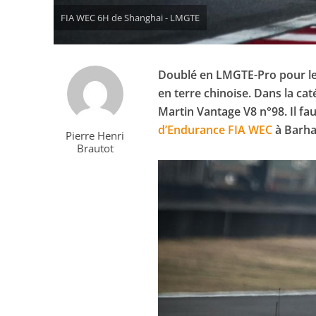
FIA WEC 6H de Shanghai - LMGTE
Doublé en LMGTE-Pro pour le
en terre chinoise. Dans la ca
Martin Vantage V8 n°98. Il f
d’Endurance FIA WEC
à Barha
Pierre Henri
Brautot