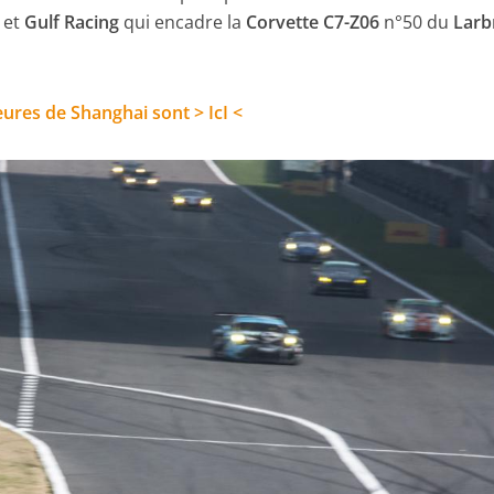
et
Gulf Racing
qui encadre la
Corvette C7-Z06
n°50 du
Larb
ures de Shanghai sont > IcI <