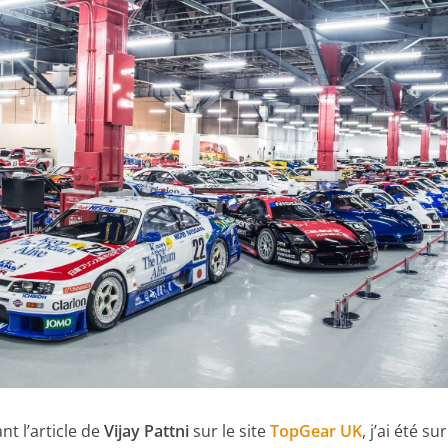
t l’article de
Vijay Pattni
sur le site
TopGear UK
, j’ai été su