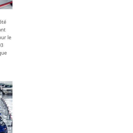
été
ant
our le
03
que