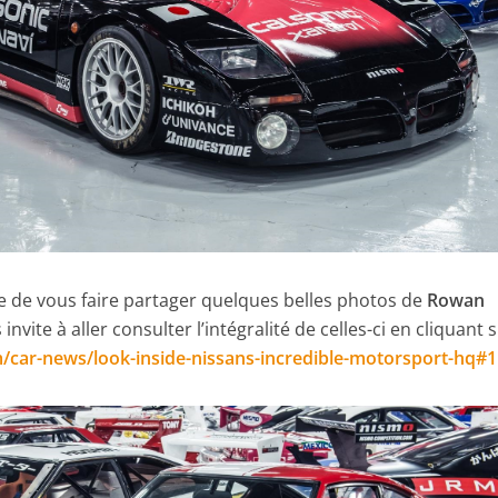
vie de vous faire partager quelques belles photos de
Rowan
nvite à aller consulter l’intégralité de celles-ci en cliquant 
/car-news/look-inside-nissans-incredible-motorsport-hq#1