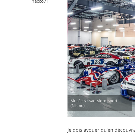
Yacco71
Musée Nissan Motorsport
(Nismo)
Je dois avouer qu’en découvran