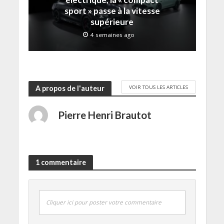
e
sport » passe à la vitesse
)
supérieure
4 semaines ago
VOIR TOUS LES ARTICLES
A propos de l'auteur
Pierre Henri Brautot
1 commentaire
Cliquer ici pour poster votre commentaire