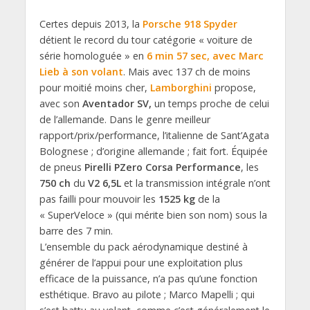
Certes depuis 2013, la
Porsche
918 Spyder
détient le record du tour catégorie « voiture de
série homologuée » en
6 min 57 sec, avec Marc
Lieb à son volant
. Mais avec 137 ch de moins
pour moitié moins cher,
Lamborghini
propose,
avec son
Aventador SV,
un temps proche de celui
de l’allemande. Dans le genre meilleur
rapport/prix/performance, l’italienne de Sant’Agata
Bolognese ; d’origine allemande ; fait fort. Équipée
de pneus
Pirelli PZero Corsa Performance
, les
750 ch
du
V2 6,5L
et la transmission intégrale n’ont
pas failli pour mouvoir les
1525 kg
de la
« SuperVeloce » (qui mérite bien son nom) sous la
barre des 7 min.
L’ensemble du pack aérodynamique destiné à
générer de l’appui pour une exploitation plus
efficace de la puissance, n’a pas qu’une fonction
esthétique. Bravo au pilote ; Marco Mapelli ; qui