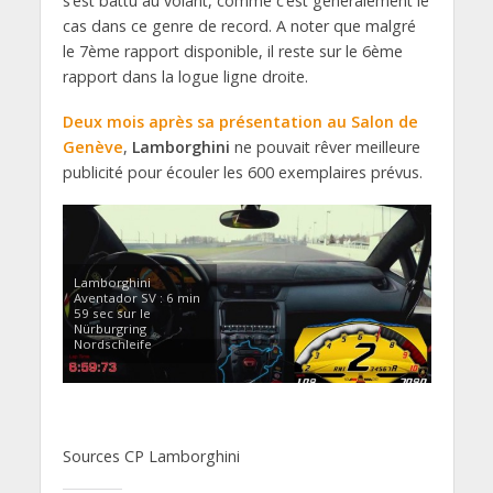
s’est battu au volant, comme c’est généralement le
cas dans ce genre de record. A noter que malgré
le 7ème rapport disponible, il reste sur le 6ème
rapport dans la logue ligne droite.
Deux mois après sa présentation au Salon de
Genève
,
Lamborghini
ne pouvait rêver meilleure
publicité pour écouler les 600 exemplaires prévus.
Lamborghini
Aventador SV : 6 min
59 sec sur le
Nürburgring
Nordschleife
Sources CP Lamborghini