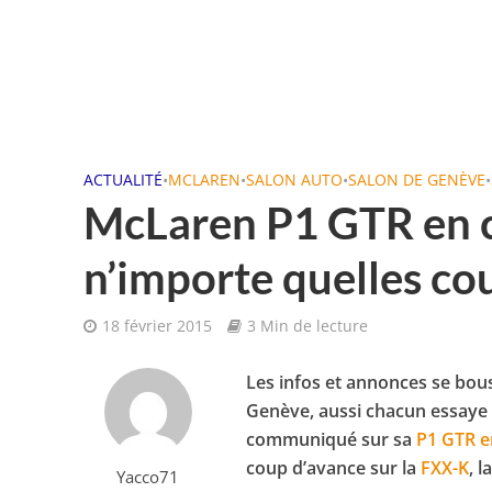
ACTUALITÉ
•
MCLAREN
•
SALON AUTO
•
SALON DE GENÈVE
•
McLaren P1 GTR en c
n’importe quelles cou
18 février 2015
3 Min de lecture
Les infos et annonces se bous
Genève, aussi chacun essaye 
communiqué sur sa
P1 GTR e
coup d’avance sur la
FXX-K
, l
Yacco71