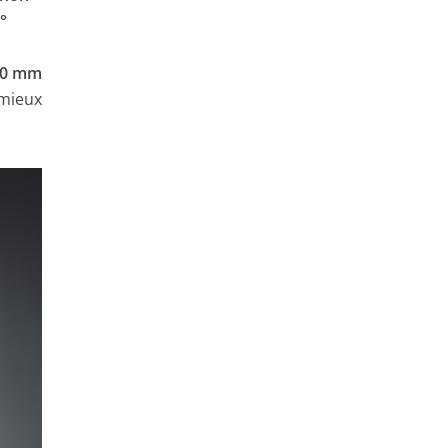
0°
 80 mm
 mieux