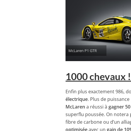
McLaren P1 GTR
1000 chevaux !
Enfin plus exactement 986, d
électrique
. Plus de puissance 
McLaren
a réussi à
gagner 50
superflu poussée. On notera p
fibre de carbone ou d’un alli
optimisée
avec un
gain de 1