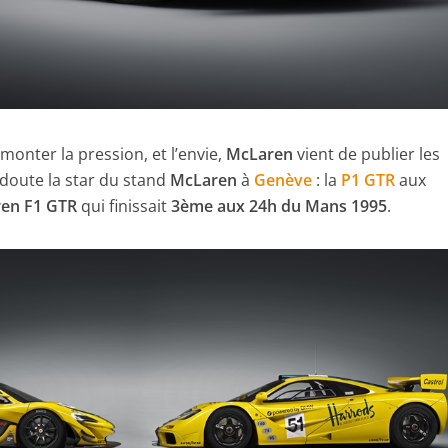
monter la pression, et l’envie,
McLaren
vient de publier les
 doute la star du stand
McLaren
à
Genève
: la
P1 GTR
aux
en F1 GTR
qui finissait
3ème aux 24h du Mans 1995
.