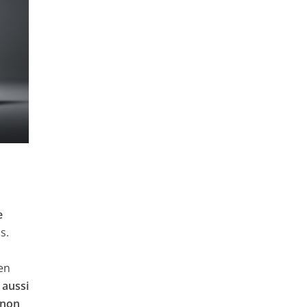
e
s.
 en
 aussi
t non