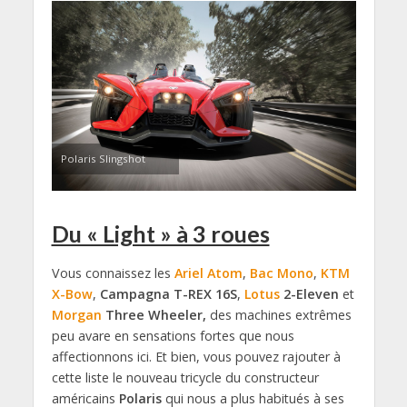
Polaris Slingshot
Du « Light » à 3 roues
Vous connaissez les
Ariel Atom
,
Bac Mono
,
KTM
X-Bow
,
Campagna T-REX 16S
,
Lotus
2-Eleven
et
Morgan
Three Wheeler,
des machines extrêmes
peu avare en sensations fortes que nous
affectionnons ici. Et bien, vous pouvez rajouter à
cette liste le nouveau tricycle du constructeur
américains
Polaris
qui nous a plus habitués à ses