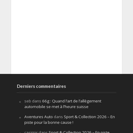
Derniers commentaires
seb
dans
66g : Quand l’art de l’allègement
automobile se met à l’heure suisse
Aventures Auto
dans
Sport & Collection 2026 – En
piste pour la bonne cause !
casimir
dans
Sport & Collection 2026 – En piste