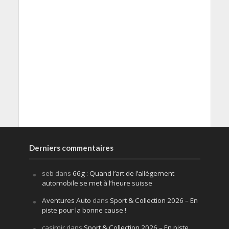
Derniers commentaires
seb
dans
66g : Quand l’art de l’allègement
automobile se met à l’heure suisse
Aventures Auto
dans
Sport & Collection 2026 – En
piste pour la bonne cause !
casimir
dans
Sport & Collection 2026 – En piste