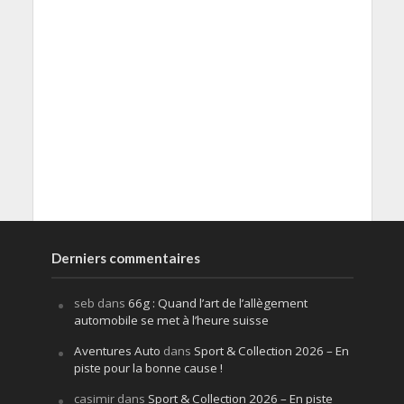
Derniers commentaires
seb
dans
66g : Quand l’art de l’allègement
automobile se met à l’heure suisse
Aventures Auto
dans
Sport & Collection 2026 – En
piste pour la bonne cause !
casimir
dans
Sport & Collection 2026 – En piste