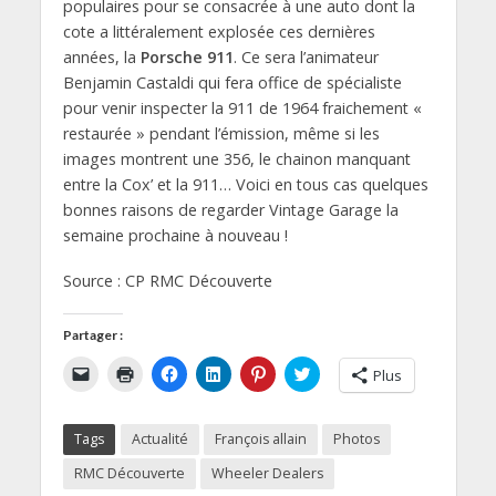
populaires pour se consacrée à une auto dont la
cote a littéralement explosée ces dernières
années, la
Porsche 911
. Ce sera l’animateur
Benjamin Castaldi qui fera office de spécialiste
pour venir inspecter la 911 de 1964 fraichement «
restaurée » pendant l’émission, même si les
images montrent une 356, le chainon manquant
entre la Cox’ et la 911… Voici en tous cas quelques
bonnes raisons de regarder Vintage Garage la
semaine prochaine à nouveau !
Source : CP RMC Découverte
Partager :
C
C
C
C
C
C
Plus
l
l
l
l
l
l
i
i
i
i
i
i
q
q
q
q
q
q
u
u
u
u
u
u
Tags
Actualité
François allain
Photos
e
e
e
e
e
e
r
r
z
z
z
z
p
p
p
p
p
p
RMC Découverte
Wheeler Dealers
o
o
o
o
o
o