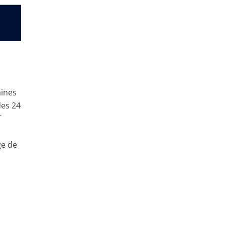
aines
des 24
T
ge de