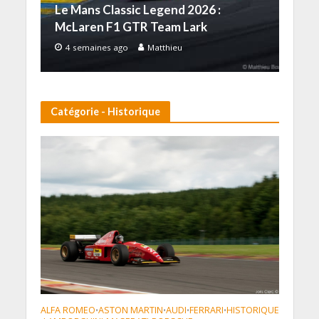
Le Mans Classic Legend 2026 :
McLaren F1 GTR Team Lark
4 semaines ago
Matthieu
Catégorie - Historique
ALFA ROMEO
ASTON MARTIN
AUDI
FERRARI
HISTORIQUE
•
•
•
•