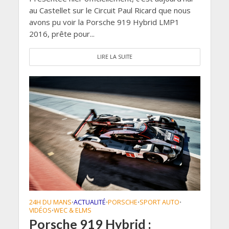
au Castellet sur le Circuit Paul Ricard que nous
avons pu voir la Porsche 919 Hybrid LMP1
2016, prête pour...
LIRE LA SUITE
24H DU MANS
ACTUALITÉ
PORSCHE
SPORT AUTO
•
•
•
•
VIDÉOS
WEC & ELMS
•
Porsche 919 Hybrid :