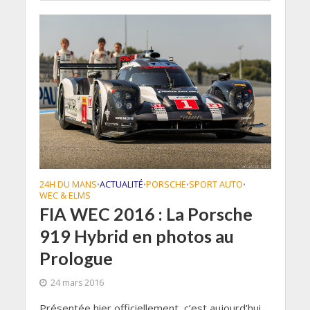
24H DU MANS
ACTUALITÉ
PORSCHE
SPORT AUTO
•
•
•
•
WEC & ELMS
FIA WEC 2016 : La Porsche
919 Hybrid en photos au
Prologue
24 mars 2016
Présentée hier officiellement, c’est aujourd’hui