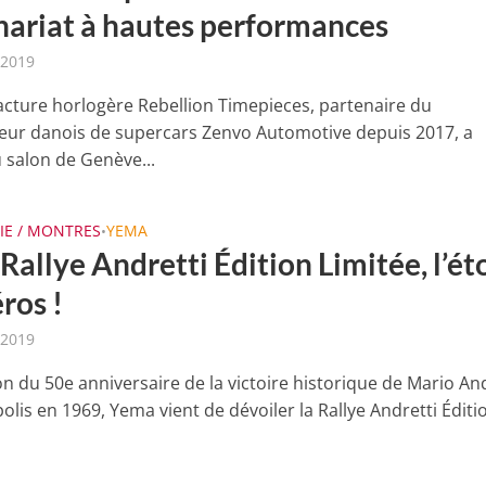
nariat à hautes performances
 2019
cture horlogère Rebellion Timepieces, partenaire du
eur danois de supercars Zenvo Automotive depuis 2017, a
u salon de Genève...
IE / MONTRES
YEMA
•
allye Andretti Édition Limitée, l’ét
ros !
 2019
on du 50e anniversaire de la victoire historique de Mario An
olis en 1969, Yema vient de dévoiler la Rallye Andretti Éditi