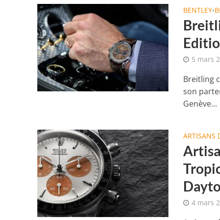
BENTLEY
B
•
Breit
Editio
5 mars 
Breitling 
son parte
Genève...
ARTISANS 
Artis
Tropi
Dayto
4 mars 