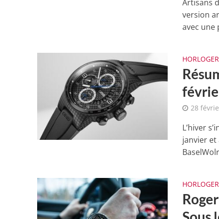
Artisans d
version a
avec une p
HORLOGER
Résum
févri
28 févri
L’hiver s’
janvier et
BaselWolrd
HORLOGER
Roger 
Sous l