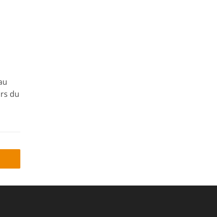
au
urs du