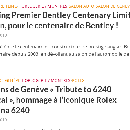
REITLING
HORLOGERIE / MONTRES
SALON AUTO
SALON DE GENÈV
•
•
•
ling Premier Bentley Centenary Limi
n, pour le centenaire de Bentley !
2019
célèbre le centenaire du constructeur de prestige anglais Be
naire depuis 2003, en dévoilant au salon de l’automobile de
DE GENÈVE
HORLOGERIE / MONTRES
ROLEX
•
•
ans de Genève « Tribute to 6240
cal », hommage à l’iconique Rolex
na 6240
2019