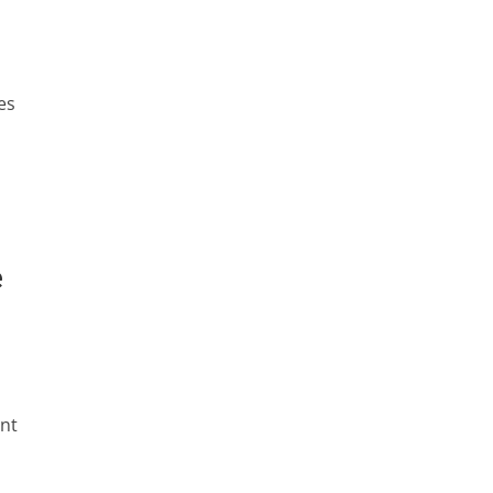
es
e
nt