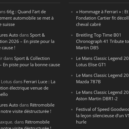
ans
66g : Quand l’art de
« Hommage à Ferrari » : Et 
ègement automobile se met à
Fondation Cartier fit décoll
e suisse
cheval cabré
ures Auto
dans
Sport &
Breitling Top Time B01
tion 2026 – En piste pour la
Chronograph 41 Tribute to
 cause !
Martin DB5
ir
dans
Sport & Collection
Le Mans Classic Legend 20
– En piste pour la bonne cause
Lotus Elise GT1
Le Mans Classic Legend 20
 Lotus
dans
Ferrari Luce : La
Mazda 787B
ution électrique venue de
Le Mans Classic Legend 20
ello
Aston Martin DBR1-2
ures Auto
dans
Rétromobile
Festival of Speed Goodwo
notre visite déstructurée !
la leçon silencieuse d’un V
axque.
dans
Rétromobile
hurle
notre visite déstructurée !