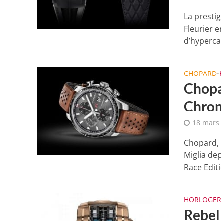
La presti
Fleurier e
d’hypercar
CHOPARD
•
Chopa
Chrono
18 mars
Chopard, 
Miglia dep
Race Editi
HORLOGER
Rebel