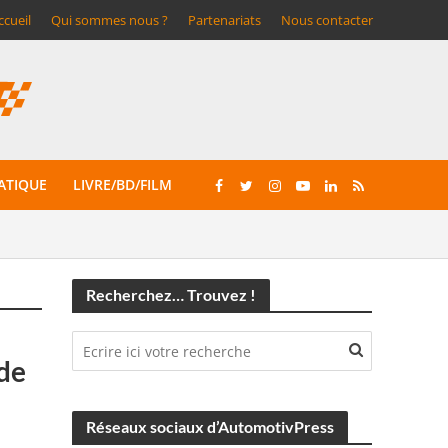
ccueil
Qui sommes nous ?
Partenariats
Nous contacter
ATIQUE
LIVRE/BD/FILM
Recherchez… Trouvez !
 de
Réseaux sociaux d’AutomotivPress