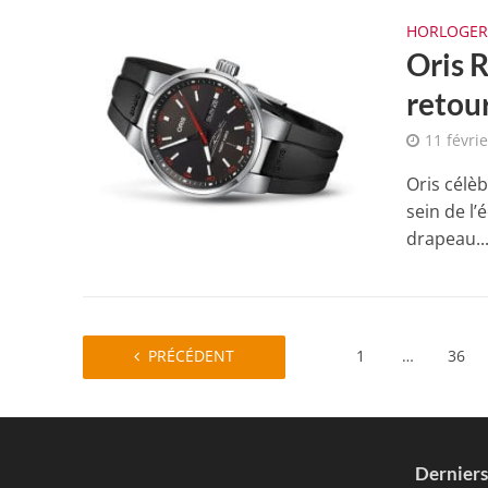
HORLOGER
Oris 
retour
11 févri
Oris célè
sein de l
drapeau..
PRÉCÉDENT
1
…
36
Dernier