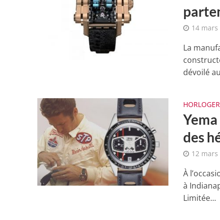
parte
14 mars
La manufa
construct
dévoilé a
HORLOGER
Yema R
des hé
12 mars
À l’occasi
à Indianap
Limitée...