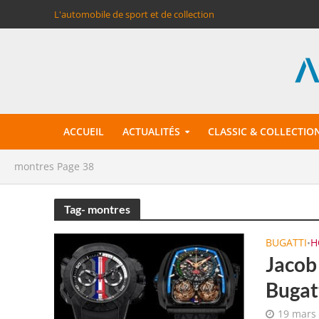
L'automobile de sport et de collection
ACCUEIL
ACTUALITÉS
CLASSIC & COLLECTIO
montres
Page 38
Tag- montres
BUGATTI
H
•
Jacob
Bugat
19 mars