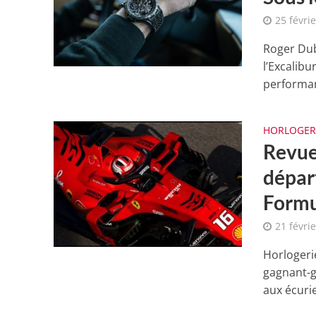
25 févri
Roger Dubu
l’Excalibu
performan
HORLOGER
Revue
dépar
Formu
21 févri
Horlogerie
gagnant-g
aux écurie