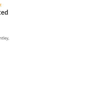
E
ted
ntley,