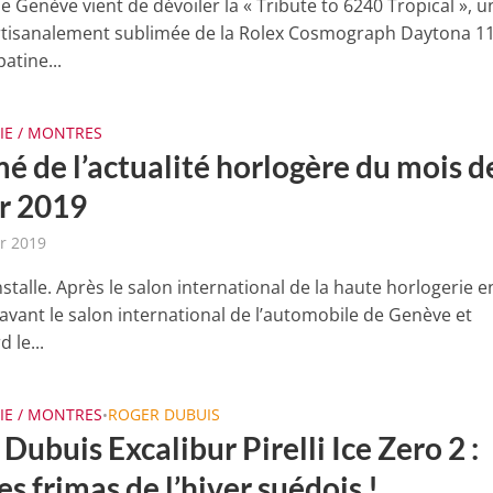
e Genève vient de dévoiler la « Tribute to 6240 Tropical », u
rtisanalement sublimée de la Rolex Cosmograph Daytona 1
atine...
IE / MONTRES
é de l’actualité horlogère du mois d
er 2019
er 2019
installe. Après le salon international de la haute horlogerie e
 avant le salon international de l’automobile de Genève et
 le...
IE / MONTRES
ROGER DUBUIS
•
Dubuis Excalibur Pirelli Ice Zero 2 :
es frimas de l’hiver suédois !