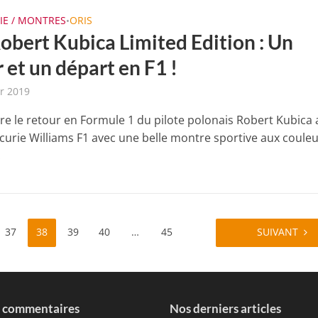
IE / MONTRES
ORIS
•
Robert Kubica Limited Edition : Un
 et un départ en F1 !
er 2019
bre le retour en Formule 1 du pilote polonais Robert Kubica 
’écurie Williams F1 avec une belle montre sportive aux coule
.
37
38
39
40
…
45
SUIVANT
s commentaires
Nos derniers articles