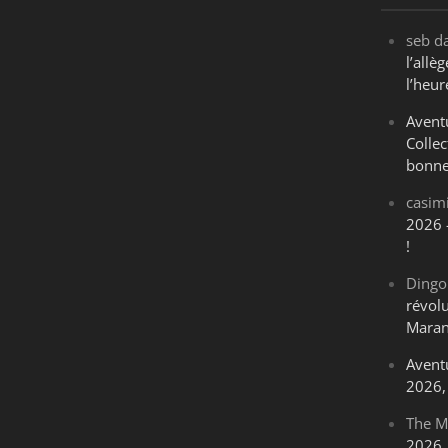
seb
d
l’all
l’heur
Avent
Collec
bonne
casim
2026 
!
Dingo
révol
Maran
Avent
2026, 
The M
2026, 