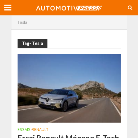
Tesla
Tag- Tesla
ESSAIS
RENAULT
•
Essai Renault Mégane E-Tech