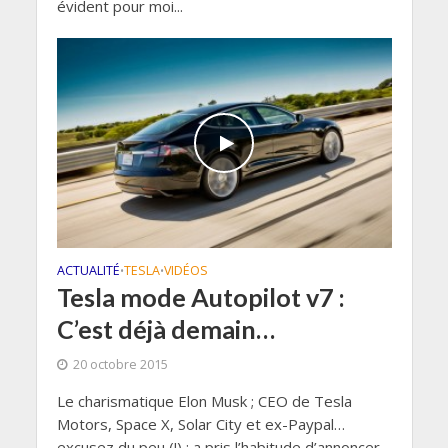
évident pour moi...
ACTUALITÉ
TESLA
VIDÉOS
•
•
Tesla mode Autopilot v7 :
C’est déjà demain…
20 octobre 2015
Le charismatique Elon Musk ; CEO de Tesla
Motors, Space X, Solar City et ex-Paypal…
excusez du peu (!) ; a pris l’habitude d’annoncer