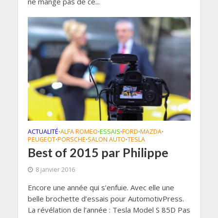
ne mange pas de ce...
ACTUALITÉ
ALFA ROMEO
ESSAIS
FORD
MAZDA
•
•
•
•
•
PEUGEOT
PORSCHE
SALON AUTO
TESLA
•
•
•
Best of 2015 par Philippe
8 janvier 2016
Encore une année qui s’enfuie. Avec elle une
belle brochette d’essais pour AutomotivPress.
La révélation de l’année : Tesla Model S 85D Pas