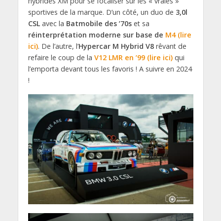
hybrides XM pour se focaliser sur les « vraies »
sportives de la marque. D’un côté, un duo de
3,0l
CSL
avec la
Batmobile des ’70s
et sa
réinterprétation moderne sur base de
M4 (lire
ici)
. De l’autre, l’
Hypercar M Hybrid V8
rêvant de
refaire le coup de la
V12 LMR en ’99 (lire ici)
qui
l’emporta devant tous les favoris ! A suivre en 2024
!