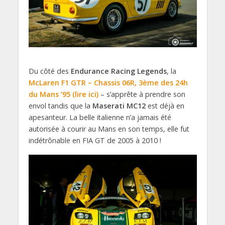
Du côté des
Endurance Racing Legends
, la
McLaren F1 GTR – Chassis 06R, 3ème des 24h
du Mans ’95 (lire ici)
– s’apprête à prendre son
envol tandis que la
Maserati MC12
est déjà en
apesanteur. La belle italienne n’a jamais été
autorisée à courir au Mans en son temps, elle fut
indétrônable en FIA GT de 2005 à 2010 !