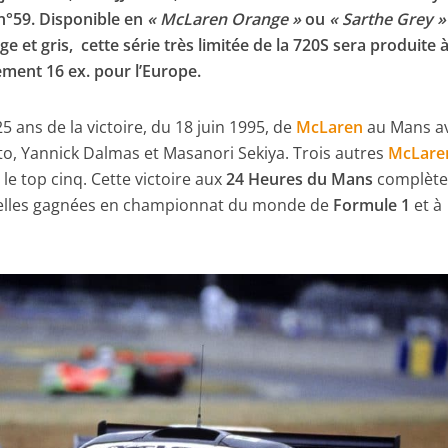
n°59. Disponible en
« McLaren Orange »
ou
« Sarthe Grey »
e et gris, cette série très limitée de la 720S sera produite 
ement 16 ex. pour l’Europe.
 ans de la victoire, du 18 juin 1995, de
McLaren
au Mans av
hto, Yannick Dalmas et Masanori Sekiya. Trois autres
McLare
le top cinq. Cette victoire aux
24 Heures du Mans
complète
celles gagnées en championnat du monde de
Formule 1
et à