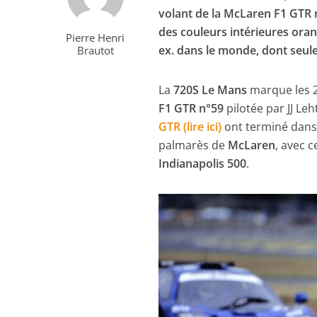
volant de la McLaren F1 GTR 
des couleurs intérieures orang
Pierre Henri
ex. dans le monde, dont seul
Brautot
La
720S Le Mans
marque les 25
F1 GTR n°59
pilotée par JJ Le
GTR (lire ici)
ont terminé dans 
palmarès de
McLaren
, avec 
Indianapolis 500
.