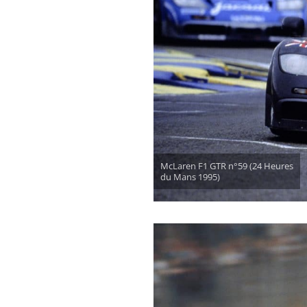
McLaren F1 GTR n°59 (24 Heures
du Mans 1995)