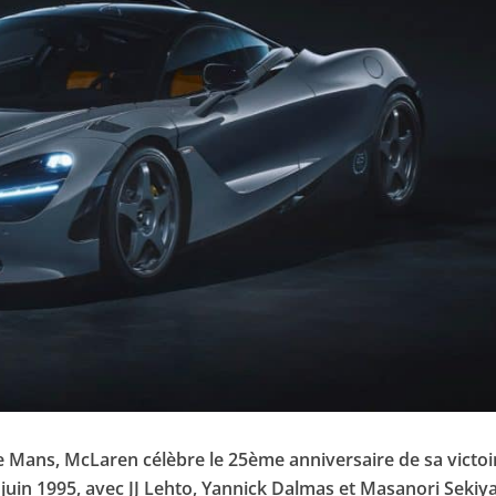
Le Mans, McLaren célèbre le 25ème anniversaire de sa victoi
juin 1995, avec JJ Lehto, Yannick Dalmas et Masanori Sekiy