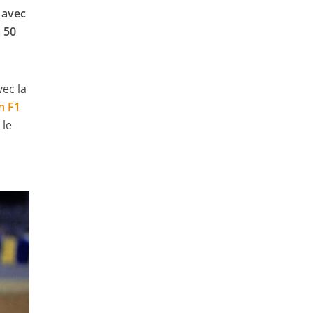
avec
à 50
ec la
n F1
 le