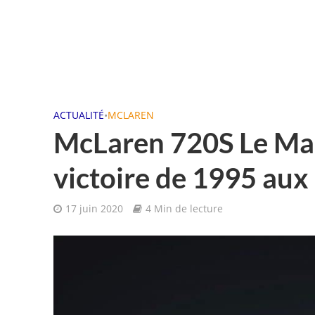
ACTUALITÉ
•
MCLAREN
McLaren 720S Le Mans
victoire de 1995 au
17 juin 2020
4 Min de lecture