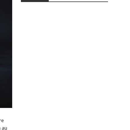
re
a au