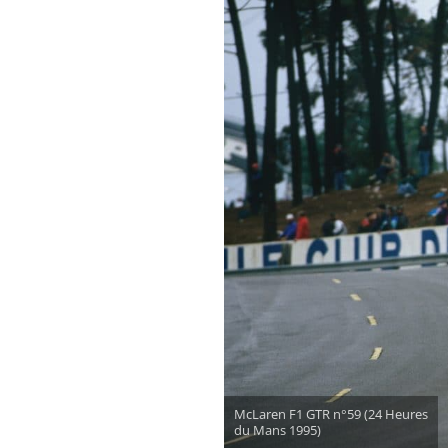
McLaren F1 GTR n°59 (24 Heures
du Mans 1995)