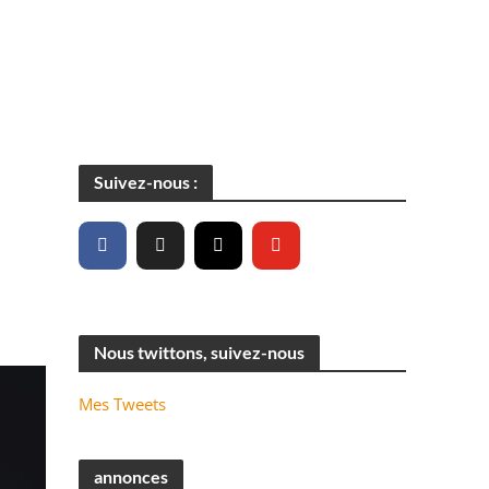
Suivez-nous :
Nous twittons, suivez-nous
Mes Tweets
annonces