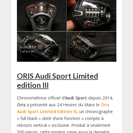
Hublot MP 05
LaFerrari
ORIS Audi Sport Limited
edition III
Chronométreur officiel d’
Audi Sport
depuis 2014,
Oris
a présenté aux 24 Heures du Mans le
Oris
Audi Sport Limited Edition III
, un chronographe
« full black » doté d’une fonction « compte à
rebours vertical » exclusive. Produit à seulement
500 pièces, cette montre signe aussi la dernière