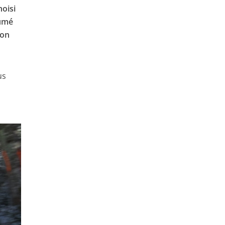
hoisi
sumé
ion
us