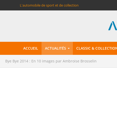
L'automobile de sport et de collection
ACCUEIL
ACTUALITÉS
CLASSIC & COLLECTIO
Bye Bye 2014 : En 10 images par Ambroise Brosselin