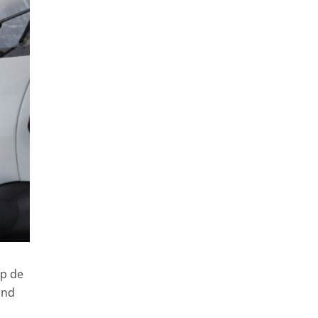
up de
and