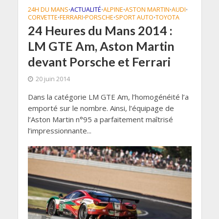
24H DU MANS
ACTUALITÉ
ALPINE
ASTON MARTIN
AUDI
•
•
•
•
•
CORVETTE
FERRARI
PORSCHE
SPORT AUTO
TOYOTA
•
•
•
•
24 Heures du Mans 2014 :
LM GTE Am, Aston Martin
devant Porsche et Ferrari
20 juin 2014
Dans la catégorie LM GTE Am, l’homogénéité l’a
emporté sur le nombre. Ainsi, l’équipage de
l’Aston Martin n°95 a parfaitement maîtrisé
l’impressionnante...