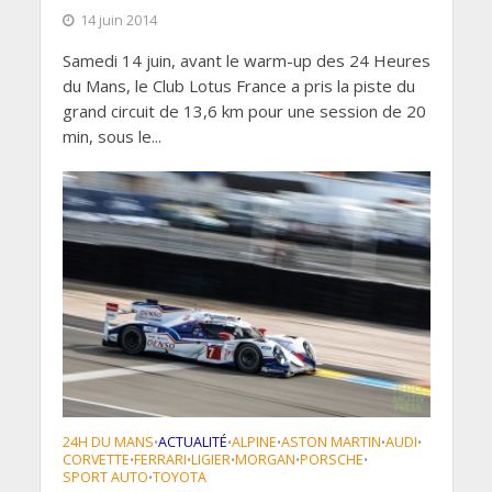
14 juin 2014
Samedi 14 juin, avant le warm-up des 24 Heures
du Mans, le Club Lotus France a pris la piste du
grand circuit de 13,6 km pour une session de 20
min, sous le...
24H DU MANS
ACTUALITÉ
ALPINE
ASTON MARTIN
AUDI
•
•
•
•
•
CORVETTE
FERRARI
LIGIER
MORGAN
PORSCHE
•
•
•
•
•
SPORT AUTO
TOYOTA
•