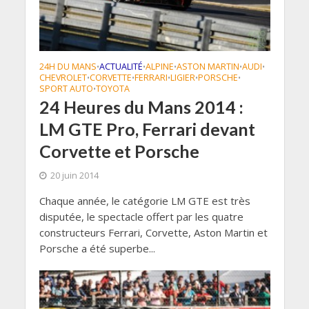
24H DU MANS
ACTUALITÉ
ALPINE
ASTON MARTIN
AUDI
•
•
•
•
•
CHEVROLET
CORVETTE
FERRARI
LIGIER
PORSCHE
•
•
•
•
•
SPORT AUTO
TOYOTA
•
24 Heures du Mans 2014 :
LM GTE Pro, Ferrari devant
Corvette et Porsche
20 juin 2014
Chaque année, le catégorie LM GTE est très
disputée, le spectacle offert par les quatre
constructeurs Ferrari, Corvette, Aston Martin et
Porsche a été superbe...