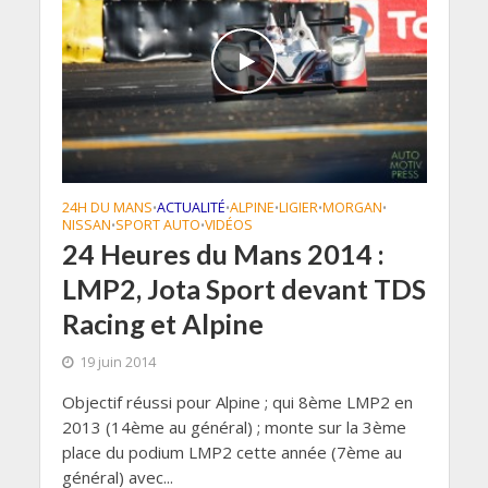
24H DU MANS
ACTUALITÉ
ALPINE
LIGIER
MORGAN
•
•
•
•
•
NISSAN
SPORT AUTO
VIDÉOS
•
•
24 Heures du Mans 2014 :
LMP2, Jota Sport devant TDS
Racing et Alpine
19 juin 2014
Objectif réussi pour Alpine ; qui 8ème LMP2 en
2013 (14ème au général) ; monte sur la 3ème
place du podium LMP2 cette année (7ème au
général) avec...