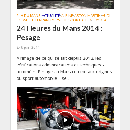
24H DU MANS
ACTUALITÉ
ALPINE
ASTON MARTIN
AUDI
•
•
•
•
•
CORVETTE
FERRARI
PORSCHE
SPORT AUTO
TOYOTA
•
•
•
•
24 Heures du Mans 2014 :
Pesage
9 juin 2014
A l’image de ce qui se fait depuis 2012, les
vérifications administratives et techniques –
nommées Pesage au Mans comme aux origines
du sport automobile – se...