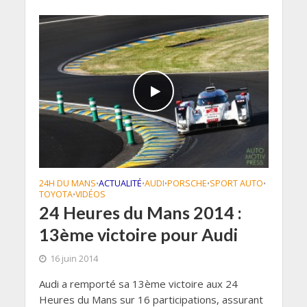
24H DU MANS
ACTUALITÉ
AUDI
PORSCHE
SPORT AUTO
•
•
•
•
•
TOYOTA
VIDÉOS
•
24 Heures du Mans 2014 :
13ème victoire pour Audi
16 juin 2014
Audi a remporté sa 13ème victoire aux 24
Heures du Mans sur 16 participations, assurant