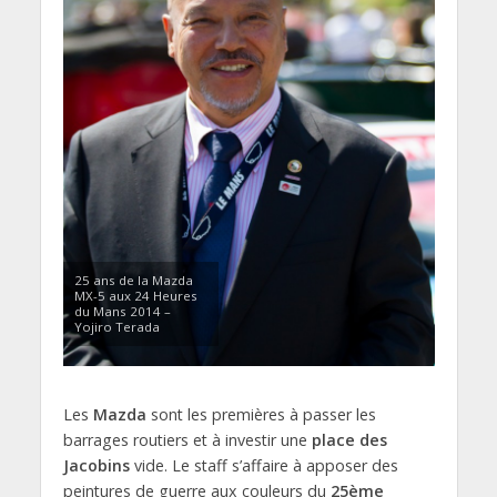
25 ans de la Mazda
MX-5 aux 24 Heures
du Mans 2014 –
Yojiro Terada
Les
Mazda
sont les premières à passer les
barrages routiers et à investir une
place des
Jacobins
vide. Le staff s’affaire à apposer des
peintures de guerre aux couleurs du
25ème