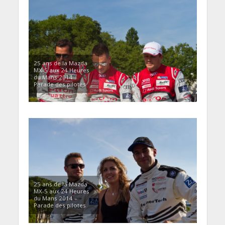
25 ans de la Mazda
MX-5 aux 24 Heures
du Mans 2014 –
Parade des pilotes
25 ans de la Mazda
MX-5 aux 24 Heures
du Mans 2014 –
Parade des pilotes