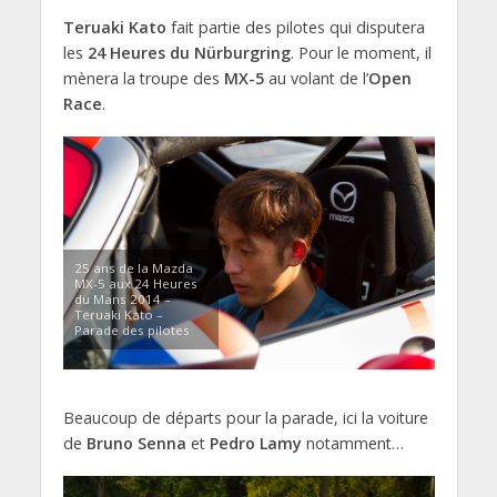
Teruaki Kato
fait partie des pilotes qui disputera
les
24 Heures du Nürburgring
. Pour le moment, il
mènera la troupe des
MX-5
au volant de l’
Open
Race
.
25 ans de la Mazda
MX-5 aux 24 Heures
du Mans 2014 –
Teruaki Kato –
Parade des pilotes
Beaucoup de départs pour la parade, ici la voiture
de
Bruno Senna
et
Pedro Lamy
notamment…