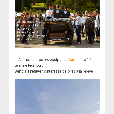
25 ans de la Mazda
MX-5 aux 24 Heures
du Mans 2014 –
Bruno Senna &
Pedro Lamy – Parade
des pilotes
… Au moment où les équipages
Audi
ont déjà
terminé leur tour.
Benoît Tréluyer
s’intéresse de près à la relève !