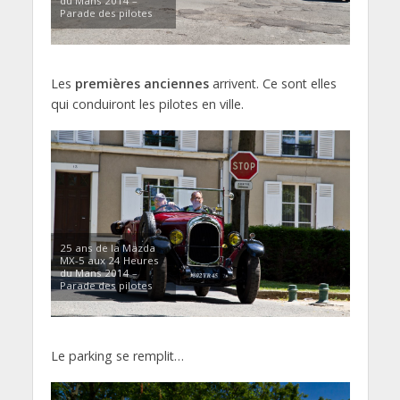
du Mans 2014 –
Parade des pilotes
Les
premières anciennes
arrivent. Ce sont elles
qui conduiront les pilotes en ville.
25 ans de la Mazda
MX-5 aux 24 Heures
du Mans 2014 –
Parade des pilotes
Le parking se remplit…