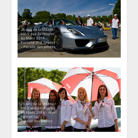
25 ans de la Mazda
MX-5 aux 24 Heures
du Mans 2014 –
Porsche 918 Spyder
– Parade des pilotes
25 ans de la Mazda
MX-5 aux 24 Heures
du Mans 2014 – Alain
Figaret Girl’s –
Parade des pilotes