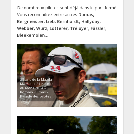
De nombreux pilotes sont déjà dans le parc fermé.
Vous reconnaîtrez entre autres
Dumas,
Bergmeister, Lieb, Bernhardt, Hallyday,
Webber, Wurz, Lotterer, Tréluyer, Fässler,
Bleekemolen
…
25 ans de la Mazda
MX-5 aux 24 Heures
du Mans 2014 –
Romain Dumas –
Parade des pilotes