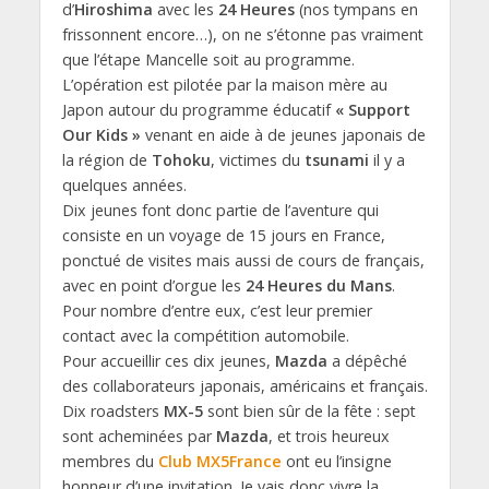
d’
Hiroshima
avec les
24 Heures
(nos tympans en
frissonnent encore…), on ne s’étonne pas vraiment
que l’étape Mancelle soit au programme.
L’opération est pilotée par la maison mère au
Japon autour du programme éducatif
« Support
Our Kids »
venant en aide à de jeunes japonais de
la région de
Tohoku
, victimes du
tsunami
il y a
quelques années.
Dix jeunes font donc partie de l’aventure qui
consiste en un voyage de 15 jours en France,
ponctué de visites mais aussi de cours de français,
avec en point d’orgue les
24 Heures du Mans
.
Pour nombre d’entre eux, c’est leur premier
contact avec la compétition automobile.
Pour accueillir ces dix jeunes,
Mazda
a dépêché
des collaborateurs japonais, américains et français.
Dix roadsters
MX-5
sont bien sûr de la fête : sept
sont acheminées par
Mazda
, et trois heureux
membres du
Club MX5France
ont eu l’insigne
honneur d’une invitation. Je vais donc vivre la