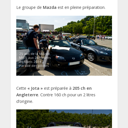
Le groupe de
Mazda
est en pleine préparation.
25 ans de la Mazda
MX-5 aux 24 Heures
du Mans 2014 –
Parade des pilotes
Cette
« Jota »
est préparée à
205 ch en
Angleterre
. Contre 160 ch pour un 2 litres
d’origine.