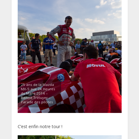
25 ans de la Mazda
MX-5 aux 24 Heures
du Mans 2014 –
Benoit Tréluyer –
Parade des pilotes
C’est enfin notre tour !