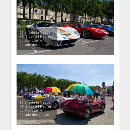
25 ans de la Mazda
MX-5 aux 24 Heures
du Mans 2014 –
Parade des pilotes
25 ans de la Mazda
MX-5 aux 24 Heures
du Mans 2014 –
Parade des pilotes