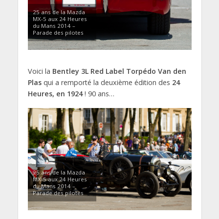
25 ans de la Mazda
MX-5 aux 24 Heures
du Mans 2014 –
Parade des pilotes
Voici la
Bentley 3L Red Label Torpédo Van den
Plas
qui a remporté la deuxième édition des
24
Heures, en 1924
! 90 ans…
25 ans de la Mazda
MX-5 aux 24 Heures
du Mans 2014 –
Parade des pilotes