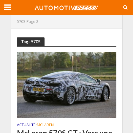
570S
Page 2
Tag- 570S
ACTUALITÉ
MCLAREN
•
McLaren 570S GT : Vers une