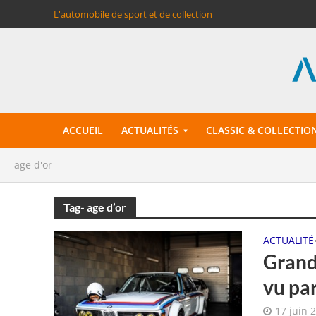
L'automobile de sport et de collection
ACCUEIL
ACTUALITÉS
CLASSIC & COLLECTIO
age d'or
Tag- age d’or
ACTUALITÉ
Grand 
vu pa
17 juin 