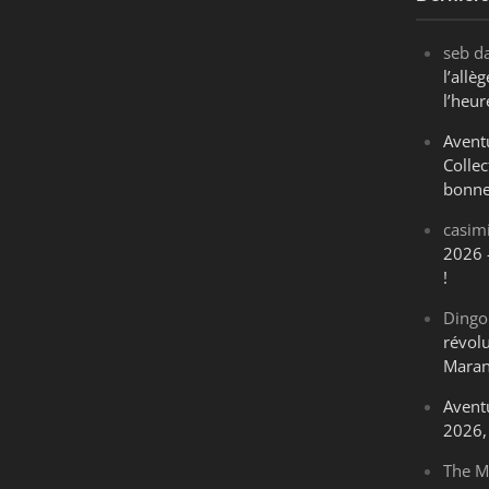
seb
d
l’all
l’heur
Avent
Collec
bonne
casim
2026 
!
Dingo
révol
Maran
Avent
2026, 
The M