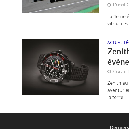
19 mai 
La 4ème é
vif succès
ACTUALITÉ
Zenit
évèn
25 avril
Zenith au
aventurier
la terre...
Dernier