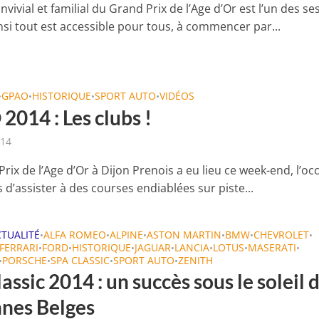
nvivial et familial du Grand Prix de l’Age d’Or est l’un des se
nsi tout est accessible pour tous, à commencer par...
GPAO
HISTORIQUE
SPORT AUTO
VIDÉOS
•
•
•
•
2014 : Les clubs !
014
rix de l’Age d’Or à Dijon Prenois a eu lieu ce week-end, l’oc
d’assister à des courses endiablées sur piste...
CTUALITÉ
ALFA ROMEO
ALPINE
ASTON MARTIN
BMW
CHEVROLET
•
•
•
•
•
•
FERRARI
FORD
HISTORIQUE
JAGUAR
LANCIA
LOTUS
MASERATI
•
•
•
•
•
•
•
PORSCHE
SPA CLASSIC
SPORT AUTO
ZENITH
•
•
•
•
assic 2014 : un succès sous le soleil 
nes Belges