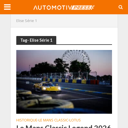
Elise Série 1
Tag- Elise Série 1
HISTORIQUE
LE MANS CLASSIC
LOTUS
•
•
Le Mans Classic Legend 2026