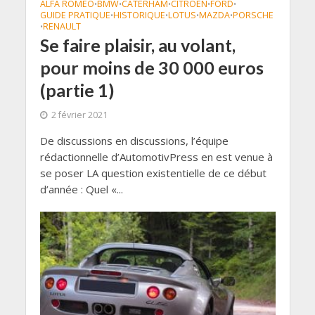
ALFA ROMEO
BMW
CATERHAM
CITROEN
FORD
•
•
•
•
•
GUIDE PRATIQUE
HISTORIQUE
LOTUS
MAZDA
PORSCHE
•
•
•
•
RENAULT
•
Se faire plaisir, au volant,
pour moins de 30 000 euros
(partie 1)
2 février 2021
De discussions en discussions, l’équipe
rédactionnelle d’AutomotivPress en est venue à
se poser LA question existentielle de ce début
d’année : Quel «...