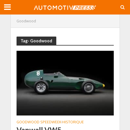
Goodwood
Tag- Goodwood
GOODWOOD SPEEDWEEK
HISTORIQUE
•
Vanwall VW5