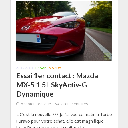
ACTUALITÉ
ESSAIS
MAZDA
•
•
Essai 1er contact : Mazda
MX-5 1,5L SkyActiv-G
Dynamique
8 septembre 2015
2 commentaires
« C’est la nouvelle ??? Je l’ai vue ce matin à Turbo
! Bravo pour votre achat, elle est magnifique
! »…« Regarde maman la voiture ! »...