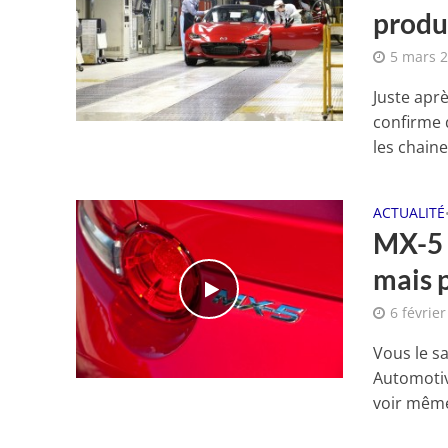
produ
5 mars 
Juste apr
confirme 
les chaine
ACTUALITÉ
MX-5 
mais p
6 févrie
Vous le s
Automotiv
voir même