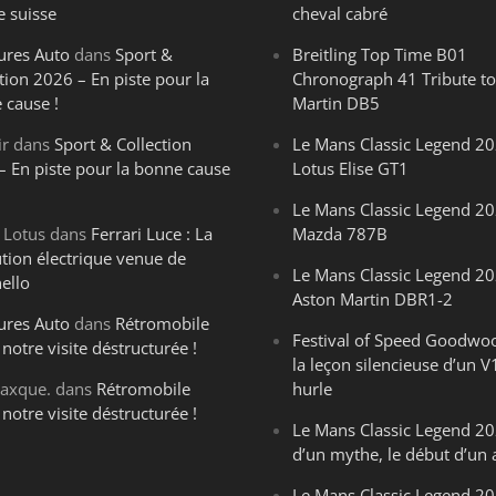
e suisse
cheval cabré
ures Auto
dans
Sport &
Breitling Top Time B01
tion 2026 – En piste pour la
Chronograph 41 Tribute to
 cause !
Martin DB5
ir
dans
Sport & Collection
Le Mans Classic Legend 20
– En piste pour la bonne cause
Lotus Elise GT1
Le Mans Classic Legend 20
 Lotus
dans
Ferrari Luce : La
Mazda 787B
ution électrique venue de
Le Mans Classic Legend 20
ello
Aston Martin DBR1-2
ures Auto
dans
Rétromobile
Festival of Speed Goodwo
notre visite déstructurée !
la leçon silencieuse d’un V
axque.
dans
Rétromobile
hurle
notre visite déstructurée !
Le Mans Classic Legend 202
d’un mythe, le début d’un 
Le Mans Classic Legend 20