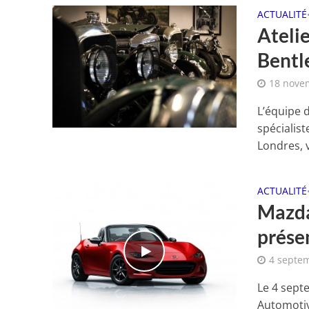
ACTUALITÉ
Atelie
Bentl
18 nove
L’équipe 
spécialis
Londres, v
ACTUALITÉ
Mazda
présen
4 septe
Le 4 sept
Automotiv