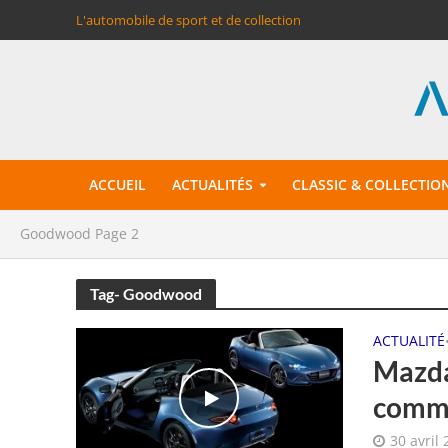
L'automobile de sport et de collection
ACCUEIL
ACTUALITÉS
CLASSIC & COLLECTIO
Goodwood
Page 2
Tag- Goodwood
ACTUALITÉ
Mazda
comm
30 avril