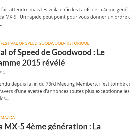
t fait attendre mais les voilà enfin les tarifs de la 4ème géné
da MX-5 ! Un rapide petit point pour vous donner un ordre 
..
FESTIVAL OF SPEED GOODWOOD
HISTORIQUE
•
•
val of Speed de Goodwood : Le
amme 2015 révélé
015
ttendu depuis la fin du 73rd Meeting Members, il est tombé c
ravers d’une averse d’annonces toutes plus exceptionnelles
es...
MAZDA
•
 MX-5 4ème génération : La