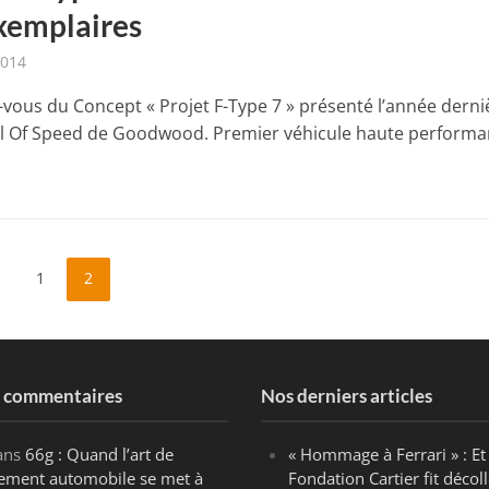
xemplaires
2014
vous du Concept « Projet F-Type 7 » présenté l’année derni
al Of Speed de Goodwood. Premier véhicule haute perform
1
2
s commentaires
Nos derniers articles
ans
66g : Quand l’art de
« Hommage à Ferrari » : Et 
ègement automobile se met à
Fondation Cartier fit décoll