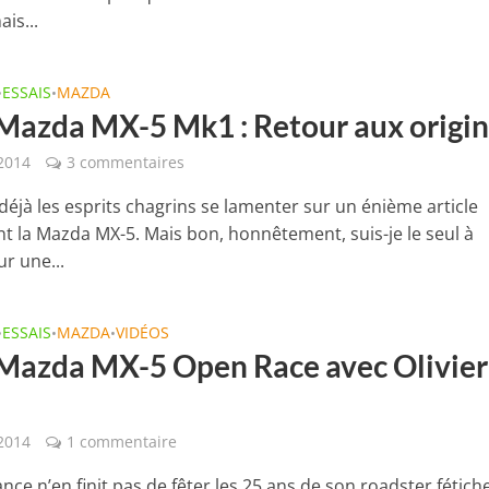
ais...
ESSAIS
MAZDA
•
•
 Mazda MX-5 Mk1 : Retour aux origi
2014
3 commentaires
déjà les esprits chagrins se lamenter sur un énième article
t la Mazda MX-5. Mais bon, honnêtement, suis-je le seul à
r une...
ESSAIS
MAZDA
VIDÉOS
•
•
•
 Mazda MX-5 Open Race avec Olivier
 2014
1 commentaire
ce n’en finit pas de fêter les 25 ans de son roadster fétich