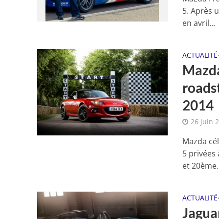
5. Après 
en avril...
ACTUALITÉ
Mazda
roads
2014
26 juin 
Mazda cél
5 privées
et 20ème..
ACTUALITÉ
Jaguar