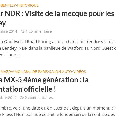
BENTLEY
HISTORIQUE
•
•
r NDR : Visite de la mecque pour les
ey
mbre 2014
1 commentaire
du Goodwood Road Racing a eu la chance de rendre visite a
te Bentley, NDR dans la banlieue de Watford au Nord Ouest 
oici une...
MAZDA
MONDIAL DE PARIS
SALON AUTO
VIDÉOS
•
•
•
•
 MX-5 4ème génération : la
tation officielle !
mbre 2014
2 commentaires
embre, voici une date qu’on attendait depuis un moment ici
 Press ! Non pas que ce soit le lendemain de la rentrée des