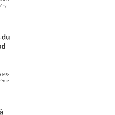
héry
 du
od
e MX-
10ème
 à