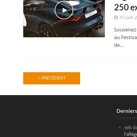
250 e
25 juin 
Souvenez-
au Festiv
de...
PRÉCÉDENT
Dernier
seb
d
l’all