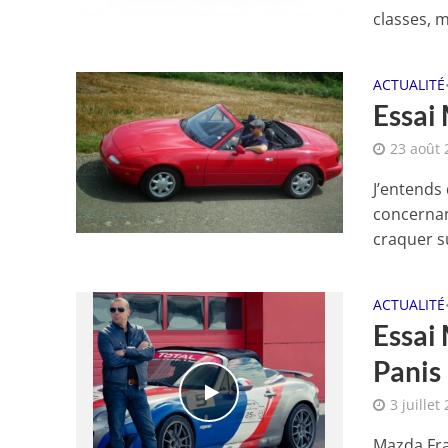
classes, m
ACTUALITÉ
Essai
23 août 
J’entends 
concernan
craquer su
ACTUALITÉ
Essai
Panis
3 juillet
Mazda Fran