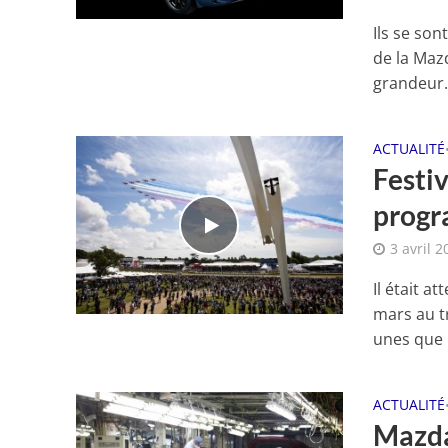
Ils se son
de la Maz
grandeur.
ACTUALITÉ
Festi
progr
3 avril 2
Il était a
mars au t
unes que l
ACTUALITÉ
Mazda