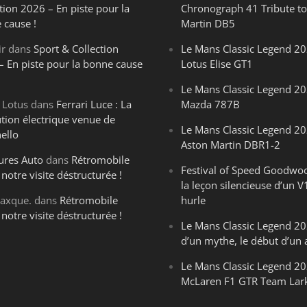
tion 2026 – En piste pour la
Chronograph 41 Tribute to
 cause !
Martin DB5
ir
dans
Sport & Collection
Le Mans Classic Legend 20
– En piste pour la bonne cause
Lotus Elise GT1
Le Mans Classic Legend 20
 Lotus
dans
Ferrari Luce : La
Mazda 787B
ution électrique venue de
Le Mans Classic Legend 20
ello
Aston Martin DBR1-2
ures Auto
dans
Rétromobile
Festival of Speed Goodwo
notre visite déstructurée !
la leçon silencieuse d’un V
axque.
dans
Rétromobile
hurle
notre visite déstructurée !
Le Mans Classic Legend 202
d’un mythe, le début d’un 
Le Mans Classic Legend 20
McLaren F1 GTR Team Lar