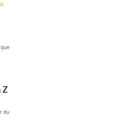
VE
, que
à Z
ar du