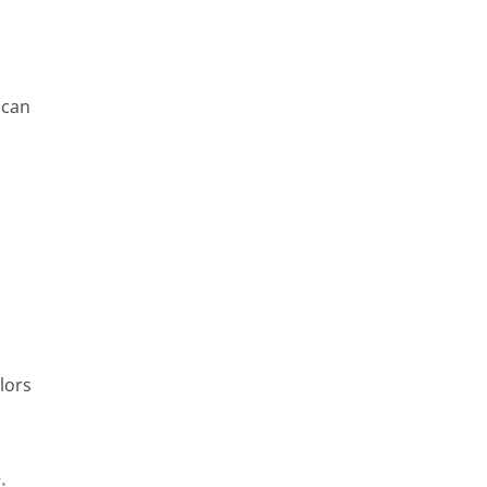
ican
lors
T
•