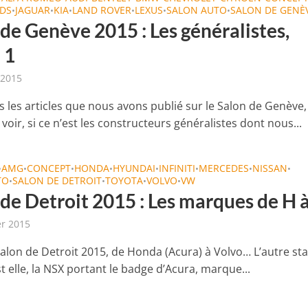
DS
JAGUAR
KIA
LAND ROVER
LEXUS
SALON AUTO
SALON DE GENÈ
•
•
•
•
•
•
de Genève 2015 : Les généralistes,
 1
 2015
s les articles que nous avons publié sur le Salon de Genève
 à voir, si ce n’est les constructeurs généralistes dont nous...
AMG
CONCEPT
HONDA
HYUNDAI
INFINITI
MERCEDES
NISSAN
•
•
•
•
•
•
•
•
TO
SALON DE DETROIT
TOYOTA
VOLVO
VW
•
•
•
•
de Detroit 2015 : Les marques de H 
er 2015
Salon de Detroit 2015, de Honda (Acura) à Volvo… L’autre st
st elle, la NSX portant le badge d’Acura, marque...