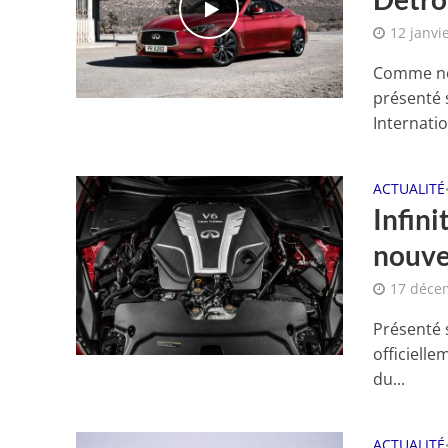
12 janvi
Comme nou
présenté 
Internatio
ACTUALITÉ
Infini
nouve
17 déce
Présenté 
officiell
du...
ACTUALITÉ