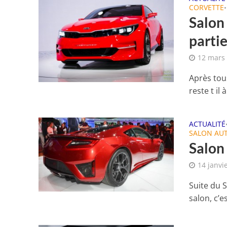
CORVETTE
•
Salon 
partie
12 mars
Après tou
reste t il
ACTUALITÉ
SALON AU
Salon 
14 janvi
Suite du 
salon, c’e