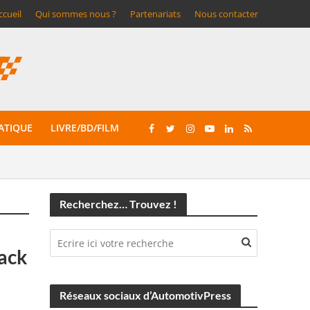
ccueil
Qui sommes nous ?
Partenariats
Nous contacter
ATIQUE
LIVRE/BD/FILM
Recherchez… Trouvez !
lack
Réseaux sociaux d’AutomotivPress