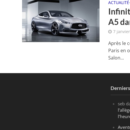
ACTUALITÉ
Infin
A5 dan
7 janvie
Après le 
Paris en 
Salon...
Dernier
seb
d
l’all
l’heur
Avent