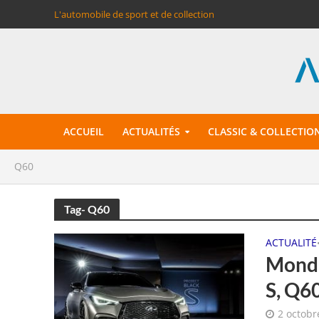
L'automobile de sport et de collection
ACCUEIL
ACTUALITÉS
CLASSIC & COLLECTIO
Q60
Tag- Q60
ACTUALITÉ
Mondia
S, Q6
2 octobr