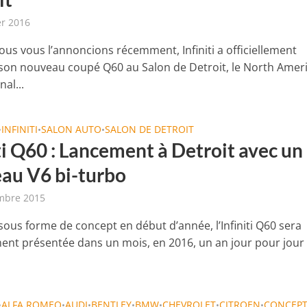
er 2016
s vous l’annoncions récemment, Infiniti a officiellement
son nouveau coupé Q60 au Salon de Detroit, le North Amer
nal...
INFINITI
SALON AUTO
SALON DE DETROIT
•
•
•
ti Q60 : Lancement à Detroit avec un
au V6 bi-turbo
mbre 2015
sous forme de concept en début d’année, l’Infiniti Q60 sera
ement présentée dans un mois, en 2016, un an jour pour jour 
ALFA ROMEO
AUDI
BENTLEY
BMW
CHEVROLET
CITROEN
CONCEP
•
•
•
•
•
•
•