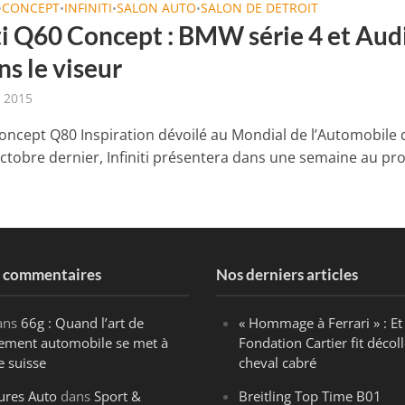
CONCEPT
INFINITI
SALON AUTO
SALON DE DETROIT
•
•
•
•
iti Q60 Concept : BMW série 4 et Aud
s le viseur
r 2015
concept Q80 Inspiration dévoilé au Mondial de l’Automobile 
octobre dernier, Infiniti présentera dans une semaine au pr
s commentaires
Nos derniers articles
ans
66g : Quand l’art de
« Hommage à Ferrari » : Et 
ègement automobile se met à
Fondation Cartier fit décoll
e suisse
cheval cabré
ures Auto
dans
Sport &
Breitling Top Time B01