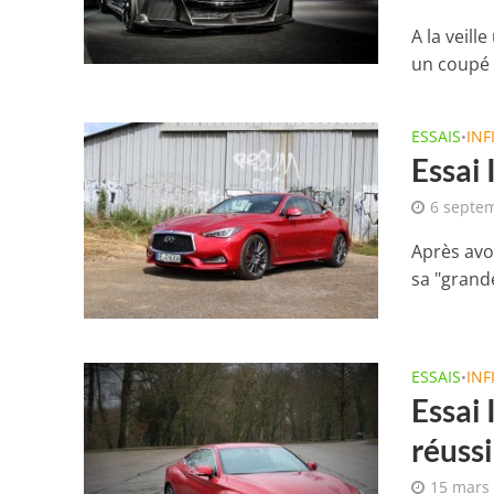
A la veill
un coupé h
ESSAIS
INF
•
Essai 
6 septe
Après avo
sa "grand
ESSAIS
INF
•
Essai 
réussi
15 mars