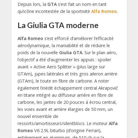
Depuis lors, la
GTA
s’est fait un nom en tant
qu’icône incontestée de la sportivité
Alfa Romeo
.
La Giulia GTA moderne
Alfa Romeo
s’est efforcé d’améliorer l’efficacité
aérodynamique, la maniabilité et de réduire le
poids de la nouvelle
Giulia GTA
. Sur le plan aéro,
l’objectif a été d’augmenter les appuis : spoiler
avant « Active Aero Splitter » (plus large sur
GTAm), jupes latérales et très gros aileron arrière
(GTAm), le toute en fibre de carbone. A noter
également l’inédit échappement central Akrapovič
en titane intégré au diffuseur arrière en fibre de
carbone, les jantes de 20 pouces à écrou central,
les voies avant et arrière élargies de 50 mm, un
nouvel ensemble de
ressorts/amortisseurs/silentblocs. Le moteur
Alfa
Romeo
V6 2.9L biturbo (d’origine Ferrari),
entièrement en aluminium, de 510 ch sur la