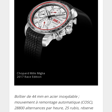
Chopard Mille Miglia
2017 Race Edition
Boîtier de 44 mm en acier inoxydable ;
mouvement à remontage automatique (COSC),
28800 alternances par heure, 25 rubis, réserve