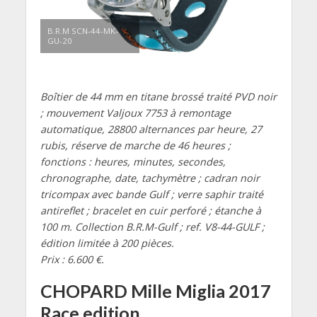
B.R.M SCN-44-MK-
GU-20
Boîtier de 44 mm en titane brossé traité PVD noir
; mouvement Valjoux 7753 à remontage
automatique, 28800 alternances par heure, 27
rubis, réserve de marche de 46 heures ;
fonctions : heures, minutes, secondes,
chronographe, date, tachymètre ; cadran noir
tricompax avec bande Gulf ; verre saphir traité
antireflet ; bracelet en cuir perforé ; étanche à
100 m. Collection B.R.M-Gulf ; ref. V8-44-GULF ;
édition limitée à 200 pièces.
Prix : 6.600 €.
CHOPARD Mille Miglia 2017
Race edition