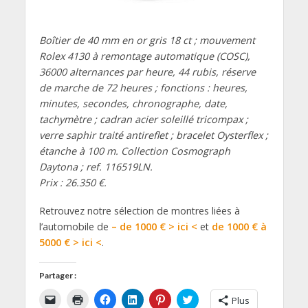
Boîtier de 40 mm en or gris 18 ct ; mouvement
Rolex 4130 à remontage automatique (COSC),
36000 alternances par heure, 44 rubis, réserve
de marche de 72 heures ; fonctions : heures,
minutes, secondes, chronographe, date,
tachymètre ; cadran acier soleillé tricompax ;
verre saphir traité antireflet ; bracelet Oysterflex ;
étanche à 100 m. Collection Cosmograph
Daytona ; ref. 116519LN.
Prix : 26.350 €.
Retrouvez notre sélection de montres liées à
l’automobile de
– de 1000 € > ici <
et
de 1000 € à
5000 € > ici <
.
Partager :
C
C
C
C
C
C
Plus
l
l
l
l
l
l