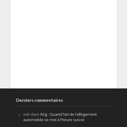
Derniers commentaires
seb
dans
66g : Quand l’art de l’allègement
automobile se met à l’heure suisse