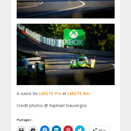
A suivre les
LMGTE Pro
et
LMGTE Am
.
Credit photos @ Raphael Dauvergne
Partager :
C
C
C
C
C
C
Plus