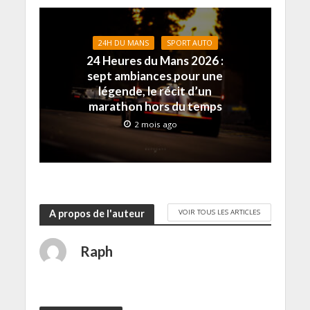
24H DU MANS
SPORT AUTO
24 Heures du Mans 2026 :
sept ambiances pour une
légende, le récit d’un
marathon hors du temps
2 mois ago
VOIR TOUS LES ARTICLES
A propos de l'auteur
Raph