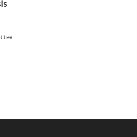
is
titive
e