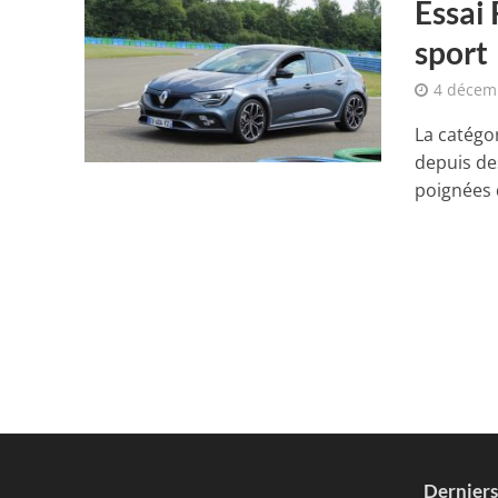
Essai
sport
4 décem
La catégo
depuis de
poignées d
Dernier