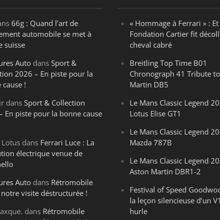
ans
66g : Quand l’art de
« Hommage à Ferrari » : Et 
ègement automobile se met à
Fondation Cartier fit décoll
e suisse
cheval cabré
ures Auto
dans
Sport &
Breitling Top Time B01
tion 2026 – En piste pour la
Chronograph 41 Tribute to
 cause !
Martin DB5
ir
dans
Sport & Collection
Le Mans Classic Legend 20
– En piste pour la bonne cause
Lotus Elise GT1
Le Mans Classic Legend 20
 Lotus
dans
Ferrari Luce : La
Mazda 787B
ution électrique venue de
Le Mans Classic Legend 20
ello
Aston Martin DBR1-2
ures Auto
dans
Rétromobile
Festival of Speed Goodwo
notre visite déstructurée !
la leçon silencieuse d’un V
axque.
dans
Rétromobile
hurle