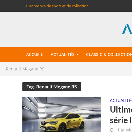
L'automobile de sport et de collection
ACCUEIL
ACTUALITÉS
CLASSIC & COLLECTIO
Renault Megane RS
Tag- Renault Megane RS
ACTUALITÉ
Ultim
série 
11 janvi