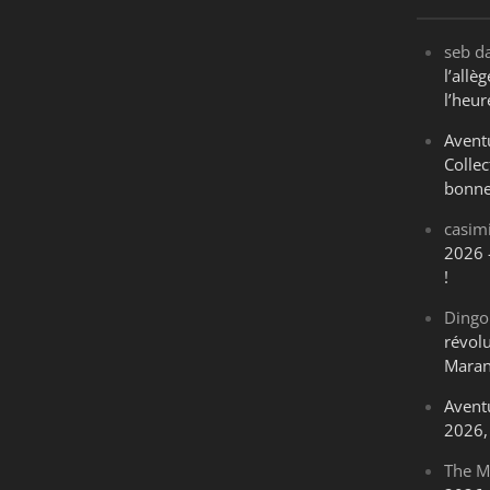
seb
d
l’all
l’heur
Avent
Collec
bonne
casim
2026 
!
Dingo
révol
Maran
Avent
2026, 
The M