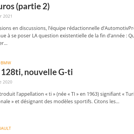
ros (partie 2)
er 2021
sions en discussions, l’équipe rédactionnelle d’AutomotivP
ue à se poser LA question existentielle de la fin d’année : Qu
r...
BMW
•
28ti, nouvelle G-ti
e 2020
oduit l’appellation « ti » (née « TI » en 1963) signifiant « Tu
nale » et désignant des modèles sportifs. Citons les...
NAULT