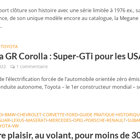
ort clôture son histoire avec une série limitée à 1976 ex., s
nce, de son unique modèle encore au catalogue, la Megane 
.
TOYOTA
•
a GR Corolla : Super-GTi pour les U
022
1 commentaire
de l’électrification forcée de l’automobile orientée zéro émi
conduite autonome, Toyota – le 1er constructeur mondial – se
DI
BMW
CHEVROLET
CORVETTE
FORD
GUIDE PRATIQUE
HISTORIQU
•
•
•
•
•
•
GUAR
LEXUS
MASERATI
MERCEDES
OPEL
PORSCHE
RENAULT
SUBA
•
•
•
•
•
•
•
YOTA
VW
•
re plaisir, au volant, pour moins de 3