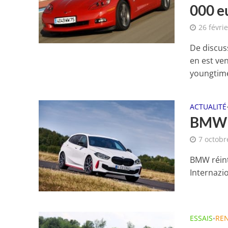
000 eu
26 févri
De discus
en est ven
youngtime
ACTUALITÉ
BMW 1
7 octobr
BMW réintr
Internazio
ESSAIS
RE
•