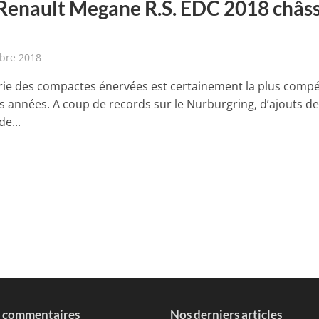
 Renault Megane R.S. EDC 2018 châss
bre 2018
rie des compactes énervées est certainement la plus compé
s années. A coup de records sur le Nurburgring, d’ajouts d
e...
s commentaires
Nos derniers articles