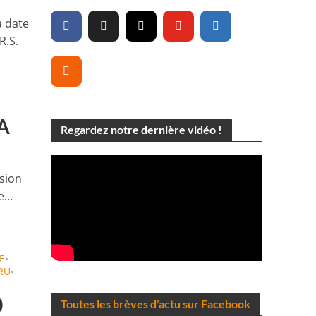
a date
R.S.
SA
Regardez notre dernière vidéo !
ssion
...
E
•
RU
•
0
Toutes les brèves d’actu sur Facebook