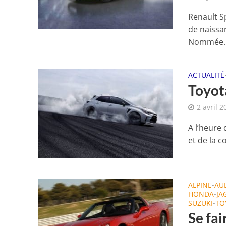
Renault Sp
de naissa
Nommée..
ACTUALITÉ
Toyot
2 avril 2
A l’heure 
et de la 
ALPINE
AU
•
HONDA
JA
•
SUZUKI
TO
•
Se fai