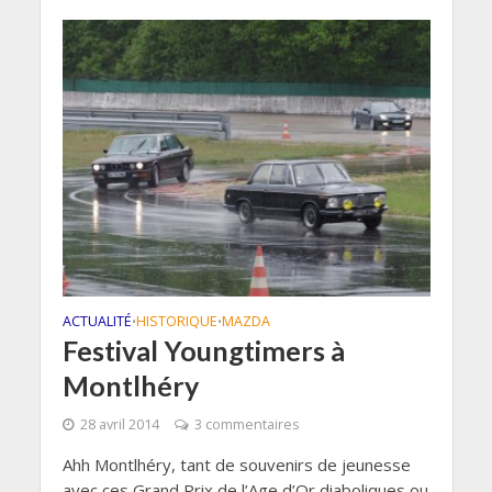
ACTUALITÉ
HISTORIQUE
MAZDA
•
•
Festival Youngtimers à
Montlhéry
28 avril 2014
3 commentaires
Ahh Montlhéry, tant de souvenirs de jeunesse
avec ces Grand Prix de l’Age d’Or diaboliques ou