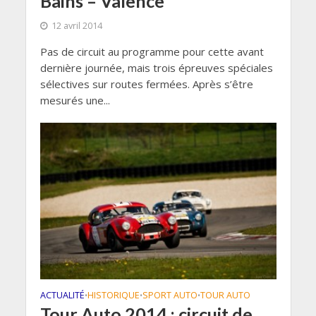
Bains – Valence
12 avril 2014
Pas de circuit au programme pour cette avant
dernière journée, mais trois épreuves spéciales
sélectives sur routes fermées. Après s’être
mesurés une...
ACTUALITÉ
HISTORIQUE
SPORT AUTO
TOUR AUTO
•
•
•
Tour Auto 2014 : circuit de