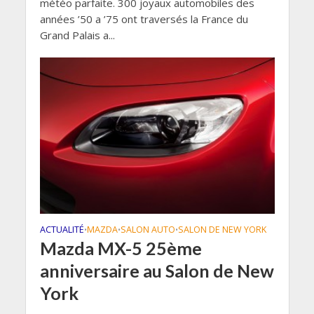
météo parfaite. 300 joyaux automobiles des
années ’50 a ’75 ont traversés la France du
Grand Palais a...
ACTUALITÉ
MAZDA
SALON AUTO
SALON DE NEW YORK
•
•
•
Mazda MX-5 25ème
anniversaire au Salon de New
York