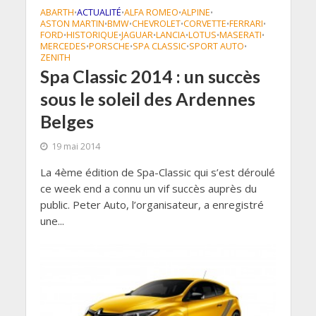
ABARTH
ACTUALITÉ
ALFA ROMEO
ALPINE
•
•
•
•
ASTON MARTIN
BMW
CHEVROLET
CORVETTE
FERRARI
•
•
•
•
•
FORD
HISTORIQUE
JAGUAR
LANCIA
LOTUS
MASERATI
•
•
•
•
•
•
MERCEDES
PORSCHE
SPA CLASSIC
SPORT AUTO
•
•
•
•
ZENITH
Spa Classic 2014 : un succès
sous le soleil des Ardennes
Belges
19 mai 2014
La 4ème édition de Spa-Classic qui s’est déroulé
ce week end a connu un vif succès auprès du
public. Peter Auto, l’organisateur, a enregistré
une...