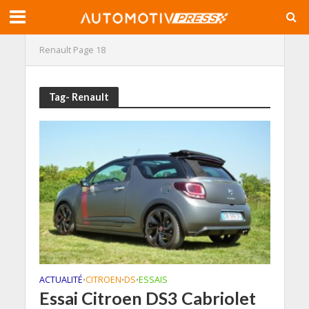
Renault
Page 18
Tag- Renault
ACTUALITÉ
CITROEN
DS
ESSAIS
•
•
•
Essai Citroen DS3 Cabriolet