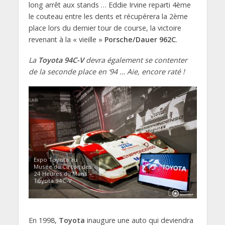
long arrêt aux stands … Eddie Irvine reparti 4ème
le couteau entre les dents et récupérera la 2ème
place lors du dernier tour de course, la victoire
revenant à la « vieille »
Porsche/Dauer 962C
.
La
Toyota 94C-V
devra également se contenter
de la seconde place en ‘94 … Aie, encore raté !
Expo Toyota au
Musée du Circuit des
24 Heures du Mans –
Toyota 94C-V
En 1998,
Toyota
inaugure une auto qui deviendra