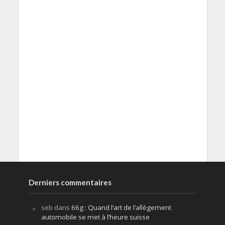
Derniers commentaires
seb
dans
66g : Quand l’art de l’allègement
automobile se met à l’heure suisse