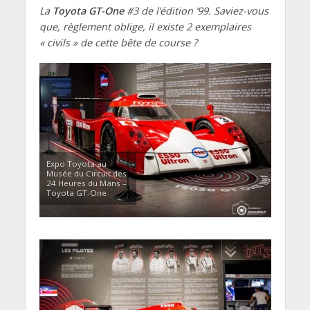
La
Toyota GT-One
#3 de l’édition ’99. Saviez-vous
que, règlement oblige, il existe 2 exemplaires
« civils » de cette bête de course ?
Expo Toyota au
Musée du Circuit des
24 Heures du Mans –
Toyota GT-One