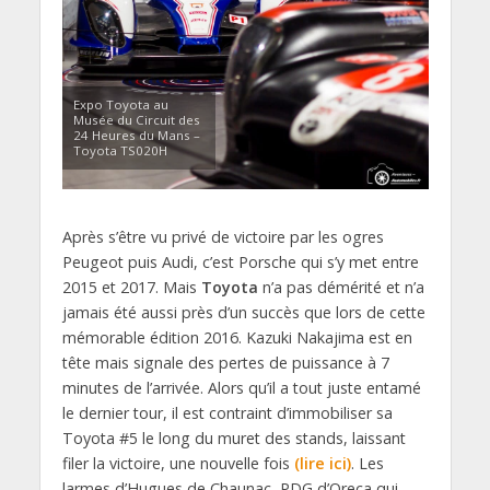
Expo Toyota au
Musée du Circuit des
24 Heures du Mans –
Toyota TS020H
Après s’être vu privé de victoire par les ogres
Peugeot puis Audi, c’est Porsche qui s’y met entre
2015 et 2017. Mais
Toyota
n’a pas démérité et n’a
jamais été aussi près d’un succès que lors de cette
mémorable édition 2016. Kazuki Nakajima est en
tête mais signale des pertes de puissance à 7
minutes de l’arrivée. Alors qu’il a tout juste entamé
le dernier tour, il est contraint d’immobiliser sa
Toyota #5 le long du muret des stands, laissant
filer la victoire, une nouvelle fois
(lire ici)
. Les
larmes d’Hugues de Chaunac, PDG d’Oreca qui