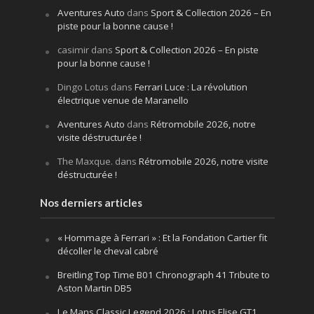
Aventures Auto
dans
Sport & Collection 2026 – En
piste pour la bonne cause !
casimir
dans
Sport & Collection 2026 – En piste
pour la bonne cause !
Dingo Lotus
dans
Ferrari Luce : La révolution
électrique venue de Maranello
Aventures Auto
dans
Rétromobile 2026, notre
visite déstructurée !
The Maxque.
dans
Rétromobile 2026, notre visite
déstructurée !
Nos derniers articles
« Hommage à Ferrari » : Et la Fondation Cartier fit
décoller le cheval cabré
Breitling Top Time B01 Chronograph 41 Tribute to
Aston Martin DB5
Le Mans Classic Legend 2026 : Lotus Elise GT1