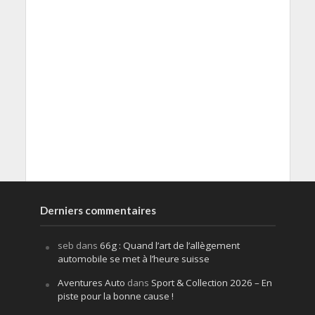
Derniers commentaires
seb
dans
66g : Quand l’art de l’allègement
automobile se met à l’heure suisse
Aventures Auto
dans
Sport & Collection 2026 – En
piste pour la bonne cause !