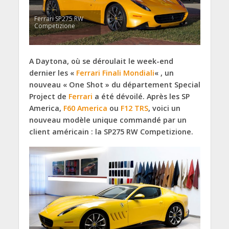
Ferrari SP275 RW
Competizione
A Daytona, où se déroulait le week-end
dernier les «
Ferrari Finali Mondiali
« , un
nouveau « One Shot » du département Special
Project de
Ferrari
a été dévoilé. Après les SP
America,
F60 America
ou
F12 TRS
, voici un
nouveau modèle unique commandé par un
client américain : la SP275 RW Competizione.