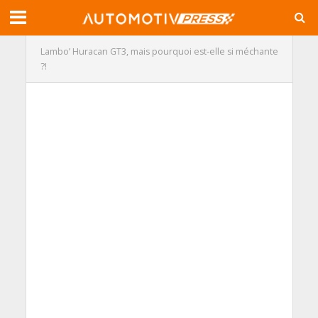
Lambo’ Huracan GT3, mais pourquoi est-elle si méchante
?!