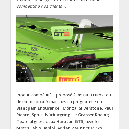
compétitif à nos clients »
.
Lamborghini Huracan
GT3
Produit compétitif … proposé à 369.000 Euros tout
de même pour 5 manches au programme du
Blancpain Endurance
:
Monza
,
Silverstone
,
Paul
Ricard
,
Spa
et
Nürburgring
. Le
Grasser Racing
Team
alignera deux
Huracan GT3
, avec les
pilotes
Fabio Babini
,
Adrian Zaugg
et
Mirko