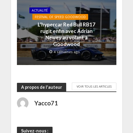
u
ê
ê
n
t
v
t
t
ê
r
e
r
r
t
e
ACTUALITÉ
l
e
e
r
)
l
)
)
e
FESTIVAL OF SPEED GOODWOOD
e
)
f
L’hypercar Red Bull RB17
e
rugit enfin avec Adrian
n
ê
Newey au volant à
t
r
Goodwood
e
)
4 semaines ago
VOIR TOUS LES ARTICLES
A propos de l'auteur
Yacco71
Suivez-nous :