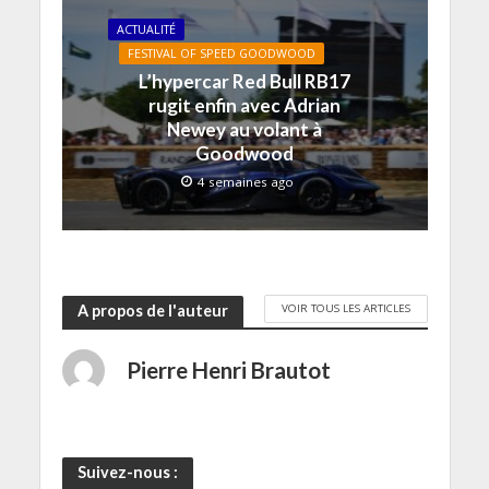
o
n
n
e
ê
u
ê
ê
n
t
ACTUALITÉ
v
t
t
ê
r
e
r
r
t
e
FESTIVAL OF SPEED GOODWOOD
l
e
e
r
)
L’hypercar Red Bull RB17
l
)
)
e
e
)
rugit enfin avec Adrian
f
e
Newey au volant à
n
Goodwood
ê
t
r
4 semaines ago
e
)
VOIR TOUS LES ARTICLES
A propos de l'auteur
Pierre Henri Brautot
Suivez-nous :