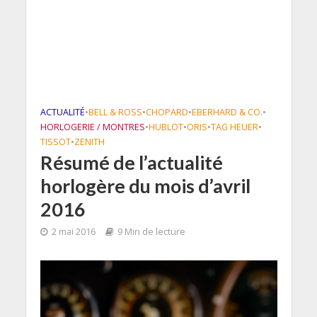
ACTUALITÉ
•
BELL & ROSS
•
CHOPARD
•
EBERHARD & CO.
•
HORLOGERIE / MONTRES
•
HUBLOT
•
ORIS
•
TAG HEUER
•
TISSOT
•
ZENITH
Résumé de l’actualité
horlogère du mois d’avril
2016
2 mai 2016
9 Min de lecture