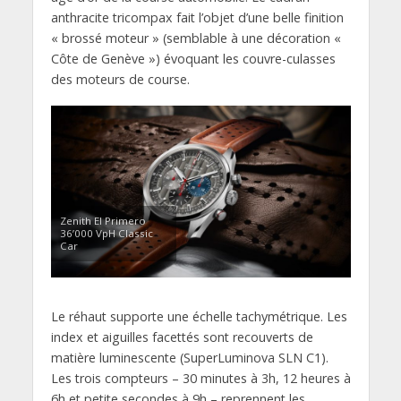
anthracite tricompax fait l’objet d’une belle finition
« brossé moteur » (semblable à une décoration «
Côte de Genève ») évoquant les couvre-culasses
des moteurs de course.
Zenith El Primero
36’000 VpH Classic
Car
Le réhaut supporte une échelle tachymétrique. Les
index et aiguilles facettés sont recouverts de
matière luminescente (SuperLuminova SLN C1).
Les trois compteurs – 30 minutes à 3h, 12 heures à
6h et petite secondes à 9h – reprennent les