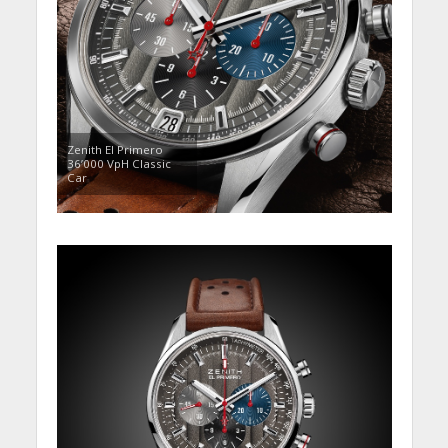
Zenith El Primero
36’000 VpH Classic
Car