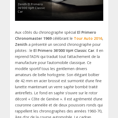
Zenith El Primero
36’000 VpH Classic
Car
Aux côtés du chronographe spécial
El Primero
Chronomaster 1969
célébrant le
Tour Auto 2016
,
Zenith
a présenté un second chronographe pour
pilotes : le
El Primero 36’000 VpH Classic Car
. Il en
reprend l’ADN qui traduit tout l’attachement de la
manufacture pour l’automobile classique. Ce
modèle sportif tous les gentlemen drivers
amateurs de belle horlogerie. Son élégant boîtier
de 42 mm en acier brossé est surmonté d’une fine
lunette maintenant un verre saphir bombé traité
antireflets. Le fond en saphir s’ouvre sur le rotor
décoré « Côte de Genève ». Il est agrémenté d’une
couronne cannelée et de deux poussoirs ronds qui
rappellent les chronographes des années 1960-70,
âge d’or de la course automobile. Le cadran