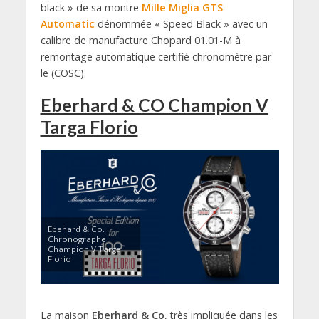
black » de sa montre
Mille Miglia GTS
Automatic
dénommée « Speed Black » avec un
calibre de manufacture Chopard 01.01-M à
remontage automatique certifié chronomètre par
le (COSC).
Eberhard & CO Champion V
Targa Florio
Ebehard & Co. :
Chronographe
Champion V Targa
Florio
La maison
Eberhard & Co
, très impliquée dans les