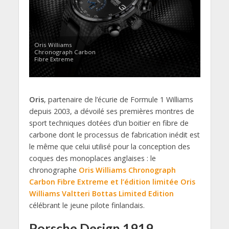
Oris Williams
Chronograph Carbon
Fibre Extreme
Oris
, partenaire de l’écurie de Formule 1 Williams
depuis 2003, a dévoilé ses premières montres de
sport techniques dotées d’un boitier en fibre de
carbone dont le processus de fabrication inédit est
le même que celui utilisé pour la conception des
coques des monoplaces anglaises : le
chronographe
Oris Williams Chronograph
Carbon Fibre Extreme et l’édition limitée Oris
Williams Valtteri Bottas Limited Edition
célébrant le jeune pilote finlandais.
Porsche Design 1919