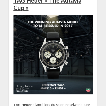
TAG Heuer « The Autavia
Cup »
Heuer Autavia
TAG Heuer
a lancé lors du salon Baselworld, une